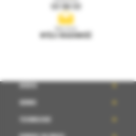
122 100 122
Napisz do nas
WYŚLIJ WIADOMOŚĆ
OFERTA
SERWIS
TECHNOLOGIE