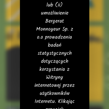
lub (ii)
umożliwienie
Bergerat
Monnoyeur Sp. z
17
18
o.o prowadzenia
badań
statystycznych
dotyczących
korzystania z
Witryny
internetowej przez
użytkowników
Internetu. Klikając