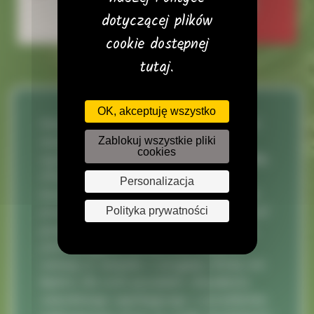
dotyczącej plików
cookie dostępnej
tutaj.
OK, akceptuję wszystko
Niniejsza oferta obowiązuje właścicieli
maszyn budowlanych i rolniczych, a
Zablokuj wszystkie pliki
cookies
wyszczególnione ceny są
cenami netto.
Oferta nie jest skierowana do
Personalizacja
konsumentów oraz do osób fizycznych
prowadzących jednoosobową działalność
Polityka prywatności
gospodarczą, zarejestrowaną w CEIDG,
jeżeli przyjęcie oferty oraz zawarcie
umowy w związku z przyjętą ofertą nie
będzie dla nich posiadało charakteru
zawodowego wynikającego z przedmiotu