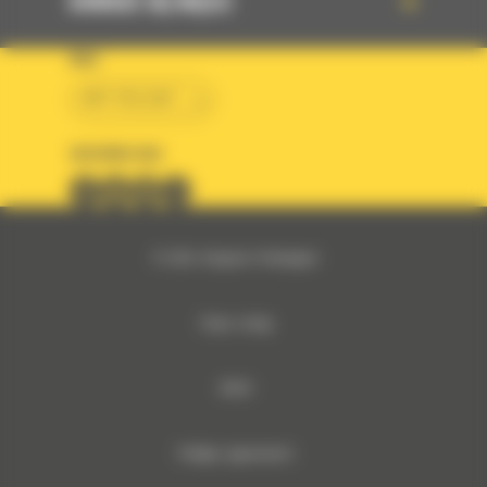
DOWIEDZ SIĘ WIĘCEJ
KRAJ
BM POLSKA
OBSERWUJ NAS
© 2026 Bergerat-Monnoyeur
Mapa strony
RODO
Polityka prywatności