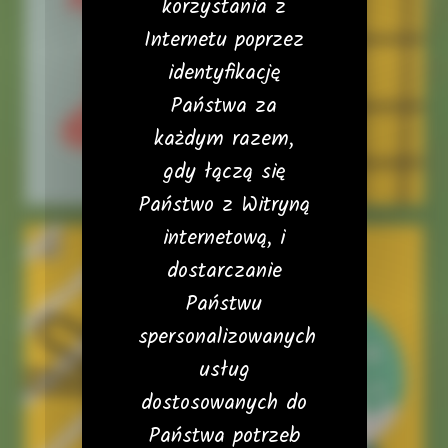
korzystania z
Internetu poprzez
identyfikację
Państwa za
każdym razem,
gdy łączą się
Państwo z Witryną
internetową, i
15
16
dostarczanie
Państwu
spersonalizowanych
usług
dostosowanych do
Państwa potrzeb