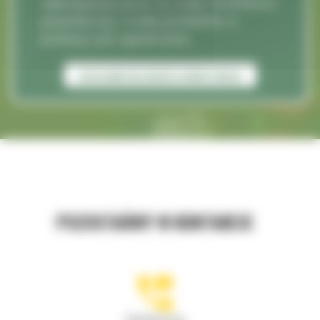
wykonywanej przez tę osobę działalności
gospodarczej. Liczba produktów w
promocji jest ograniczona.
REGULAMIN KALENDARZA ADWENTOWEGO
POZOSTAŃMY W KONTAKCIE
Zadzwoń do nas