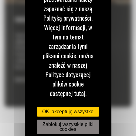
zapoznać się z naszą
Polityką prywatności.
WARSZAWA
Więcej informacji, w
Zapraszamy na Demo Campus w Tłuszczu k.Warszawy, który
tym na temat
odbędzie się w dniach
zarządzania tymi
10 maja 2024, godz. 13:00–17:00
plikami cookie, można
11 maja 2024, godz. 10:00–16:00
w Kopalni piasku JANKRUSZ
znaleźć w naszej
Krusze 19, 05-240 Tłuszcz
Polityce dotyczącej
REJESTRACJA ZAKOŃCZONA
plików cookie
dostępnej tutaj.
OK, akceptuję wszystko
Zablokuj wszystkie pliki
cookies