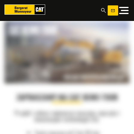
Panel zarządzania plikami cookies
ZAPRASZAMY NA CAT DEMO TOUR
Przyjdź i zobacz najnowsze maszyny, osprzęty i
innowacyjne technologie Cat.
Testy maszyn od 2 do 30 ton