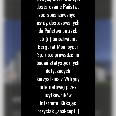
dostarczanie Państwu
spersonalizowanych
usług dostosowanych
do Państwa potrzeb
lub (ii) umożliwienie
Bergerat Monnoyeur
Sp. z o.o prowadzenia
badań statystycznych
dotyczących
korzystania z Witryny
internetowej przez
użytkowników
OPOLE
Internetu. Klikając
przycisk „Zaakceptuj
Zapraszamy na Demo Campus w Opolu, który odbędzie się w dniach