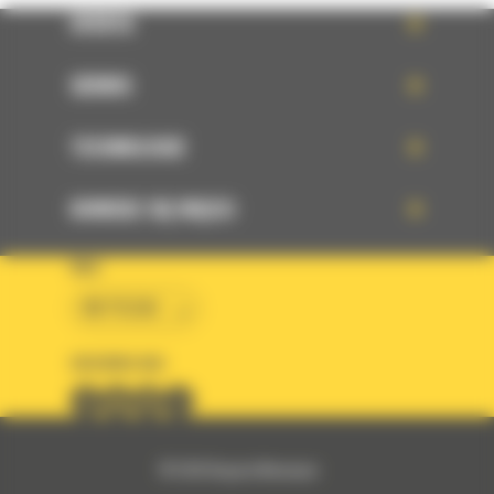
OFERTA
SERWIS
TECHNOLOGIE
DOWIEDZ SIĘ WIĘCEJ
KRAJ
BM POLSKA
OBSERWUJ NAS
© 2026 Bergerat-Monnoyeur