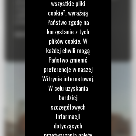
wszystkie pliki
26 kwietnia 2024, godz. 13:00-17:00
27 kwietnia 2024, godz. 10:00-16:00
cookie”, wyrażają
w CENTRUM WYSTAWIENNICZO-KONGRESOWYM
Państwo zgodę na
ul. Wrocławska 158, 45-835 Opole
korzystanie z tych
REJESTRACJA ZAKOŃCZONA
plików cookie. W
każdej chwili mogą
Państwo zmienić
preferencje w naszej
Witrynie internetowej.
W celu uzyskania
bardziej
szczegółowych
informacji
dotyczących
przetwarzania należy