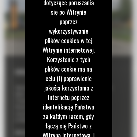
dotyczące poruszania
się po Witrynie
poprzez
wykorzystywanie
plików cookies w tej
Witrynie internetowej.
Korzystanie z tych
plików cookie ma na
CZELADŹ
celu (i) poprawienie
jakości korzystania z
Zapraszamy na Demo Campus w Czeladzi, który odbędzie się w
dniach
Internetu poprzez
17 maja 2024, godz. 13:00–17:00
identyfikację Państwa
18 maja 2024, godz. 10:00–16:00
w naszym oddziale
za każdym razem, gdy
ul. Wiosenna 2, 41-253 Czeladź
łączą się Państwo z
REJESTRACJA ZAKOŃCZONA
Witryną internetową, i