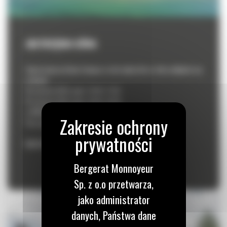
JASTRZĘBIA GÓRA
Zapraszamy na Demo Campus w Jastrzębiej Górze, który odbędzie się
w dniach
14 czerwca 2024, godz. 13:00–17:00
15 czerwca 2024, godz. 10:00–16:00
w WMW Pestilenz
Parszczyce 9/21, 84-110 Krokowa
REJESTRACJA ZAKOŃCZONA
Bergerat Monnoyeur
Sp. z o.o przetwarza,
jako administrator
danych, Państwa dane