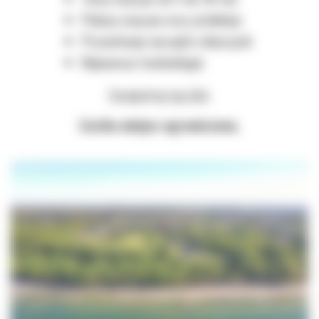
Pokazy maszyn oraz prelekcje
Prezentacje narzędzi roboczych
Najnowsze technologie
Zarejestruj się dziś.
Liczba miejsc ograniczona.