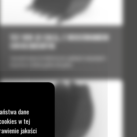
152 MM (6 CALI), Z MOCOWANIEM
SWORZNIOWYM
Zaprojektowane do lekkich prac ogólnych związanych z
kopaniem w lekkiej glebie lub glinie.
Państwa dane
cookies w tej
rawienie jakości