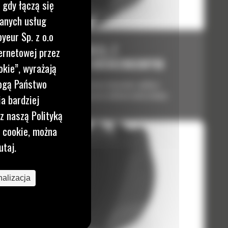
 gdy łączą się
wanych usług
yeur Sp. z o.o
762 MM (30 CALI), Z
ernetowej przez
MOCOWANIEM SWORZNIOWYM
okie”, wyrażają
mogą Państwo
Dobrze dostosowane do pracy związanej z glebą o
mniejszej masie właściwej oraz lekkimi materiałami.
a bardziej
z naszą Polityką
i cookie, można
utaj.
alizacja