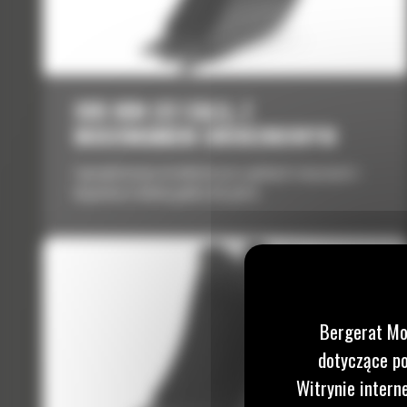
305 MM (12 CALI), Z
MOCOWANIEM SWORZNIOWYM
Zaprojektowane do lekkich prac ogólnych związanych z
kopaniem w lekkiej glebie lub glinie.
Bergerat Mo
dotyczące po
Witrynie intern