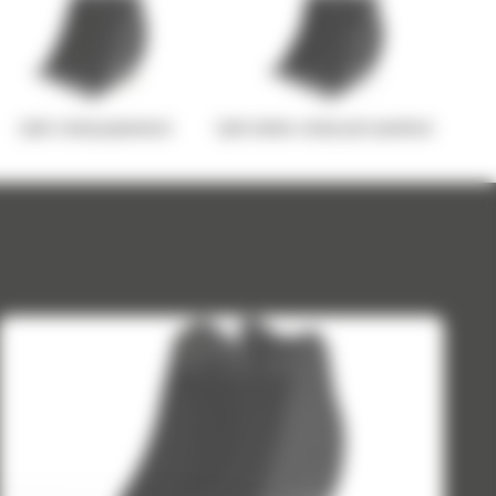
yżki skalne o dużej wytrzymałości
Łyżki standardowe