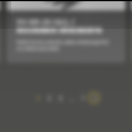
914 MM (36 CALI), Z
MOCOWANIEM SWORZNIOWYM
Idealne do pracy związanej z glebą o mniejszej gęstości
oraz lekkimi materiałami.
1
2
3
…
7