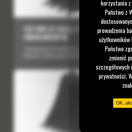
korzystania z
Państwo z W
dostosowanych
133 MM (5 CALI), Z MOCOWANIEM
prowadzenia ba
SWORZNIOWYM
użytkowników I
Państwo zgo
Zaprojektowane do lekkich prac ogólnych związanych z
kopaniem w lekkiej glebie lub glinie.
zmienić p
szczegółowych i
prywatności. W
znal
OK, ak