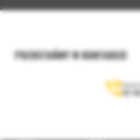
POZOSTAŃMY W KONTAKCIE
Zadzwoń
122 10