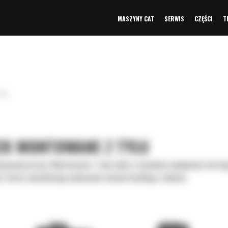
MASZYNY CAT
SERWIS
CZĘŚCI
T
yłu
EK MONTOWANE Z TYŁU
ywanej pracy. Montowane z tyłu łyżki o wysokiej wydajności do ko
i, które umożliwiają wykonanie niemal każdego zadania.