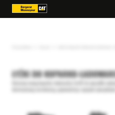
Panel zarządzania plikami cookies
»
»
Strona główna
Osprzęt
Łyżki do koparko-ładowarek montowane z t
ŁYŻKI DO KOPARKO-ŁADOWAR
Dostosuj swoją koparko-ładowarkę Cat® do specyfiki wykon
dostosowaną szerokością, pojemnością i opcjami specjalnym