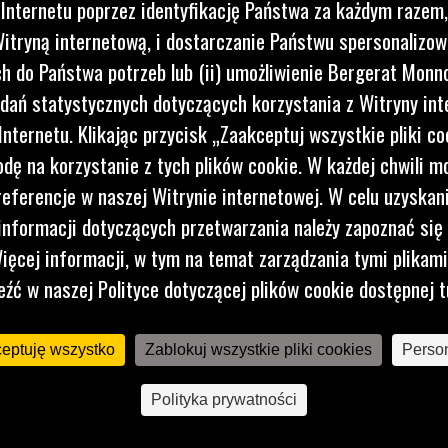
 Internetu poprzez identyfikację Państwa za każdym razem,
itryną internetową, i dostarczanie Państwu spersonalizo
 do Państwa potrzeb lub (ii) umożliwienie Bergerat Monno
114 MM (5 CALI), Z MOCOWANIEM
dań statystycznych dotyczących korzystania z Witryny int
SWORZNIOWYM
nternetu. Klikając przycisk „Zaakceptuj wszystkie pliki co
dę na korzystanie z tych plików cookie. W każdej chwili 
Zaprojektowane do lekkich prac ogólnych związanych z
kopaniem w lekkiej glebie lub glinie.
referencje w naszej Witrynie internetowej. W celu uzyskani
nformacji dotyczących przetwarzania należy zapoznać się 
ięcej informacji, w tym na temat zarządzania tymi plikam
eźć w naszej Polityce dotyczącej plików cookie dostępnej t
ceptuję wszystko
Zablokuj wszystkie pliki cookies
Person
Polityka prywatności