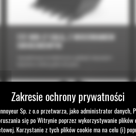
172 MM (7 CALI), Z MOCOWANIEM
SWORZNIOWYM
Zaprojektowane do lekkich prac ogólnych związanych z
kopaniem w lekkiej glebie lub glinie.
nnoyeur Sp. z o.o przetwarza, jako administrator danych, 
ruszania się po Witrynie poprzez wykorzystywanie plików 
etowej. Korzystanie z tych plików cookie ma na celu (i) pop