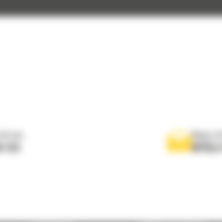
 do nas
Napisz d
0 122
WYŚLI