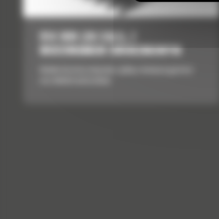
914 MM (36 CALI), Z
MOCOWANIEM SWORZNIOWYM
Idealne do pracy związanej z glebą o mniejszej gęstości
oraz lekkimi materiałami.