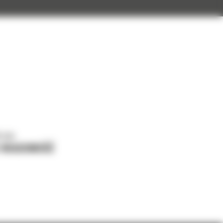
o nas
J WIADOMOŚĆ