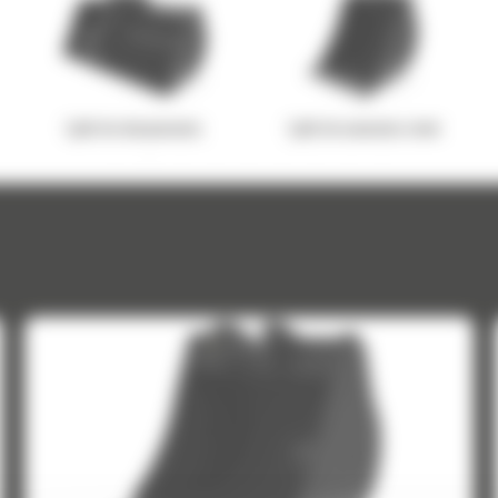
Łyżki do usuwania ziemi
Łyżki o dużej pojemności
Ł