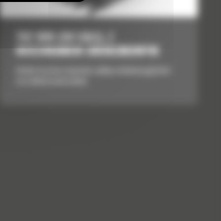
762 MM (30 CALI), Z
MOCOWANIEM SWORZNIOWYM
Idealne do pracy związanej z glebą o mniejszej gęstości
oraz lekkimi materiałami.