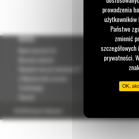
prowadzenia ba
użytkowników I
Państwo zgo
zmienić p
OFERTA
SERWIS
szczegółowych i
Nowe maszyny Cat
Umowa serwisowa
prywatności. W
Maszyny używane
PARTS.CAT.COM
znal
Wynajem maszyn budowlanych
Odbudowy
| Wypożyczalnia sprzętu
Sprzedaż części
OK, ak
Technologie
Szok cenowy
Osprzęt
© 2026 Bergerat-Monnoyeur
Mapa strony