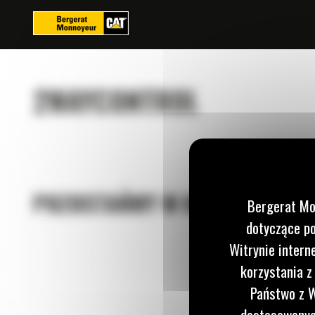
Panel zarządzania plikami cookies
2WAYCONTROL
POZOSTAŃMY W KONTAKCIE
Bergerat Mo
dotyczące po
Witrynie intern
korzystania z
Zadzwoń
122 10
Państwo z W
dostosowanych