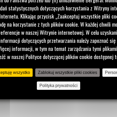
dań statystycznych dotyczących korzystania z Witryny int
nternetu. Klikając przycisk „Zaakceptuj wszystkie pliki co
dę na korzystanie z tych plików cookie. W każdej chwili 
referencje w naszej Witrynie internetowej. W celu uzyskani
TECHNOLOGIE
DOWIEDZ SIĘ WIĘCEJ
nformacji dotyczących przetwarzania należy zapoznać się 
VisionLink®
Blog
ięcej informacji, w tym na temat zarządzania tymi plikam
Systemy wspomagające
Baza wiedzy
eźć w naszej Polityce dotyczącej plików cookie dostępnej t
Usługi zdalne
Systemy kontrolne
ceptuję wszystko
Zablokuj wszystkie pliki cookies
Person
Polityka prywatności
RODO
Polityka prywatności