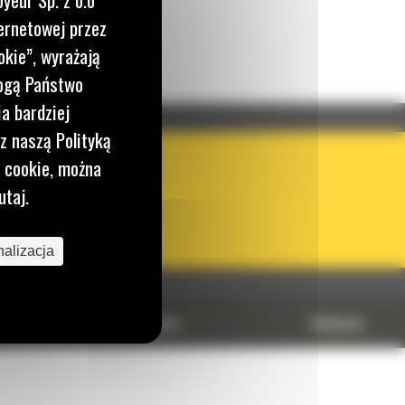
ernetowej przez
okie”, wyrażają
mogą Państwo
a bardziej
z naszą Polityką
KRAJ
i cookie, można
BM POLSKA
utaj.
OBSERWUJ NAS
alizacja
Polityka plików cookies
Dokumenty