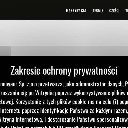
MASZYNY CAT
SERWIS
CZĘŚCI
T
nnoyeur Sp. z o.o przetwarza, jako administrator danych, 
ruszania się po Witrynie poprzez wykorzystywanie plików 
etowej. Korzystanie z tych plików cookie ma na celu (i) pop
 Internetu poprzez identyfikację Państwa za każdym razem,
 do nas
Napisz d
0 122
WYŚLI
itryną internetową, i dostarczanie Państwu spersonalizo
 do Państwa potrzeb lub (ii) umożliwienie Bergerat Monno