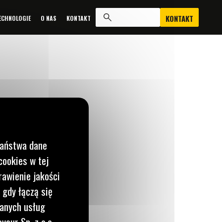
KONTAKT
ECHNOLOGIE
O NAS
KONTAKT
Państwa dane
cookies w tej
rawienie jakości
 gdy łączą się
o nas
J WIADOMOŚĆ
wanych usług
yeur Sp. z o.o