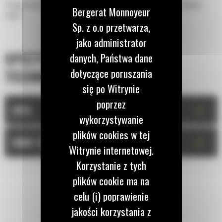
Transport dużych ładunków na budowie Widły o dużej wytrzymałości do ciężkich
Bergerat Monnoyeur
zadań.
Sp. z o.o przetwarza,
jako administrator
SPECYFIKACJA
danych, Państwa dane
dotyczące poruszania
TECHNICZNA
się po Witrynie
poprzez
+
OPIS
wykorzystywanie
plików cookies w tej
+
DANE TECHNICZNE
Witrynie internetowej.
Korzystanie z tych
plików cookie ma na
celu (i) poprawienie
jakości korzystania z