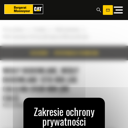
Panel zarządzania plikami cookies
»
»
»
Strona główna
Produkty
Widły budowlane
Widły budowlane 1219 mm (48 cali) na 2438 mm (96 cali)
SZCZEGÓŁY
SPECYFIKACJA TECHNICZNA
WIDŁY BUDOWLANE, WIDŁY
BUDOWLANE 1219 MM (48
CALI) NA 2438 MM (96
CALI)
Widły budowlane