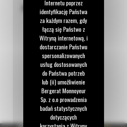
Internetu poprzez
POZOSTAŃMY W KONTAKCIE
identyfikację Państwa
za każdym razem, gdy
łączą się Państwo z
Witryną internetową, i
dostarczanie Państwu
Zadzwoń do nas
122 100 122
spersonalizowanych
usług dostosowanych
do Państwa potrzeb
Napisz do nas
WYŚLIJ WIADOMOŚĆ
lub (ii) umożliwienie
Bergerat Monnoyeur
Sp. z o.o prowadzenia
badań statystycznych
dotyczących
korzystania z Witryny