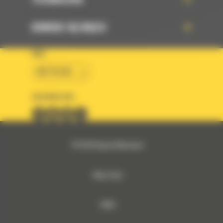
DOWIEDZ SIĘ WIĘCEJ
KRAJ
BM POLSKA
OBSERWUJ NAS
© 2026 Bergerat-Monnoyeur
Mapa strony
RODO