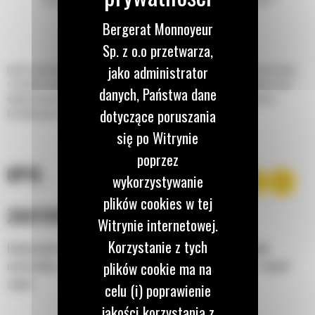
Bergerat Monnoyeur
Sp. z o.o przetwarza,
jako administrator
Łyżki do skarpowania do minikoparek Cat® doskonale nadają się do oczyszczania
szerokich rowów, ładowania materiałów, formowania zboczy, profilowania i prac
danych, Państwa dane
wykończeniowych w branży budowlanej oraz w zastosowaniach związanych z
dotyczące poruszania
kształtowaniem krajobrazu i konserwacją dróg.
się po Witrynie
poprzez
OPIS
wykorzystywanie
plików cookies w tej
ZASTOSOWANIE
Witrynie internetowej.
Korzystanie z tych
Uniwersalna łyżka do czyszczenia szerokich rowów, załadunku
plików cookie ma na
materiałów, profilowania terenu, wyrównywania pochyłości i innych
zadań.
celu (i) poprawienie
jakości korzystania z