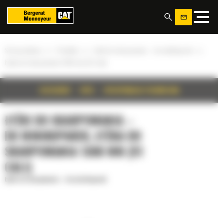
Panel zarządzania plikami cookies
»
»
»
Strona główna
Produkty
Łyżki do skarpowania – do minikoparek
Łyżka do skarpowania 1300 mm (51 cali)
SZCZEGÓŁY
OPIS
SPECYFIKACJA TECHNICZNA
ŁYŻKI DO SKARPOWANIA –
DO MINIKOPAREK, ŁYŻKA DO
SKARPOWANIA 1300 MM (51
CALI)
Łyżki do skarpowania – do minikoparek