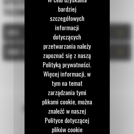
SPECYFIKACJA
bardziej
TECHNICZNA
szczegółowych
informacji
+
OPIS
dotyczących
przetwarzania należy
+
DANE TECHNICZNE
zapoznać się z naszą
Polityką prywatności.
Więcej informacji, w
tym na temat
zarządzania tymi
plikami cookie, można
POZOSTAŃMY W KONTAKCIE
znaleźć w naszej
Polityce dotyczącej
plików cookie