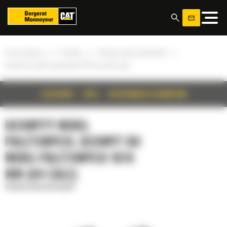
Panel zarządzania plikami cookies
»
»
»
Strona główna
Produkty
Uchwyty wideł paletowych
Uchwyt do wideł paletowych 1614 mm (64 cale)
SZCZEGÓŁY
OPIS
SPECYFIKACJA TECHNICZNA
UCHWYTY WIDEŁ
PALETOWYCH, UCHWYT DO
WIDEŁ PALETOWYCH 1614
MM (64 CALE)
Uchwyty wideł paletowych