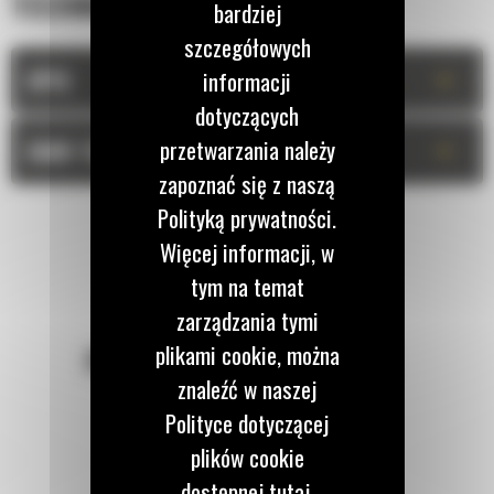
TECHNICZNA
bardziej
szczegółowych
+
informacji
OPIS
dotyczących
przetwarzania należy
+
DANE TECHNICZNE
zapoznać się z naszą
Polityką prywatności.
Więcej informacji, w
tym na temat
zarządzania tymi
plikami cookie, można
POZOSTAŃMY W KONTAKCIE
znaleźć w naszej
Polityce dotyczącej
plików cookie
dostępnej tutaj.