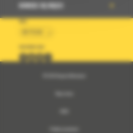
DOWIEDZ SIĘ WIĘCEJ
KRAJ
BM POLSKA
OBSERWUJ NAS
© 2026 Bergerat-Monnoyeur
Mapa strony
RODO
Polityka prywatności