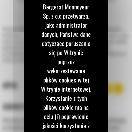
Bergerat Monnoyeur
Sp. z o.o przetwarza,
jako administrator
Uchwyty Cat® do wideł paletowych spełniają wiele różnych potrzeb związanych z
danych, Państwa dane
transportem i przeładunkiem materiałów. Uchwyty z widłami o różnej długości ramion
można stosować do różnych zadań związanych z przewożeniem materiałów o dużych
dotyczące poruszania
gabarytach lub umieszczonych na paletach na placach budowy i terenach
się po Witrynie
przemysłowych, do transportowania nawozów i nasion w workach w szkółkach oraz
poprzez
podczas kształtowania terenu.
wykorzystywanie
plików cookies w tej
OPIS
Witrynie internetowej.
Korzystanie z tych
OBROTOWE ZĘBY
plików cookie ma na
celu (i) poprawienie
Obrotowe zęby ułatwiają proces załadunku i rozładunku, umożliwiając
jakości korzystania z
ustawienie uchwytu w pozycji zapewniającej najlepszą widoczność.