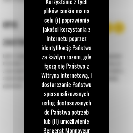
Korzystanie z tych
plików cookie ma na
celu (i) poprawienie
OPIS
jakości korzystania z
Internetu poprzez
ZASTOSOWANIE
identyfikację Państwa
za każdym razem, gdy
Łyżki o zwiększonej wydajności pozwalają na lepsze zatrzymywanie
materiału i obniżenie zużycia paliwa, ułatwiając zarazem pracę na
łączą się Państwo z
zrębie podczas wielu zastosowań. Współczynnik napełnienia łyżek o
Witryną internetową, i
zwiększonej wydajności może wynosić nawet 115% znamionowej
dostarczanie Państwu
pojemności.
spersonalizowanych
usług dostosowanych
do Państwa potrzeb
lub (ii) umożliwienie
Bergerat Monnoyeur