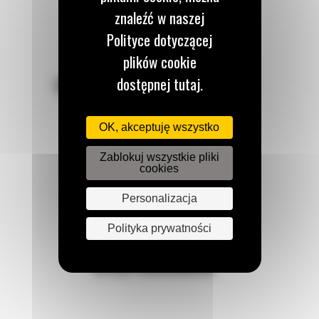
znaleźć w naszej
Polityce dotyczącej
plików cookie
dostępnej tutaj.
POZOSTAŃMY W KONTAKCIE
OK, akceptuję wszystko
Zablokuj wszystkie pliki
cookies
Zadzwoń do nas
122 100 122
Personalizacja
Polityka prywatności
Napisz do nas
WYŚLIJ WIADOMOŚĆ