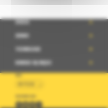
OFERTA
SERWIS
TECHNOLOGIE
DOWIEDZ SIĘ WIĘCEJ
KRAJ
BM POLSKA
OBSERWUJ NAS