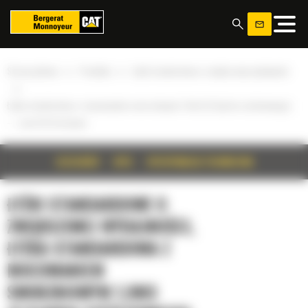
Panel zarządzania plikami cookies
»
»
Strona główna
Produkty
Łyżki standardowe o zwiększonej wydajności
»
Łyżka standardowa z mocowaniem sworzniowym 1,9m3 (2,5jarda sześciennego)
— seria Performance
SZCZEGÓŁY
OPIS
SPECYFIKACJA TECHNICZNA
ŁYŻKI STANDARDOWE O
ZWIĘKSZONEJ WYDAJNOŚCI,
ŁYŻKA STANDARDOWA Z
MOCOWANIEM
SWORZNIOWYM 1,9M3