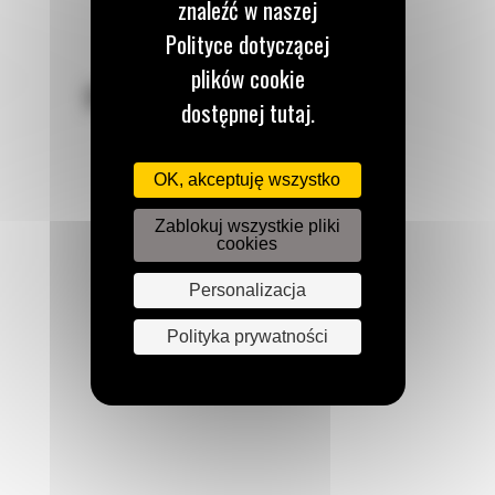
znaleźć w naszej
Polityce dotyczącej
plików cookie
POZOSTAŃMY W KONTAKCIE
dostępnej tutaj.
OK, akceptuję wszystko
Zablokuj wszystkie pliki
cookies
Zadzwoń do nas
122 100 122
Personalizacja
Polityka prywatności
Napisz do nas
WYŚLIJ WIADOMOŚĆ