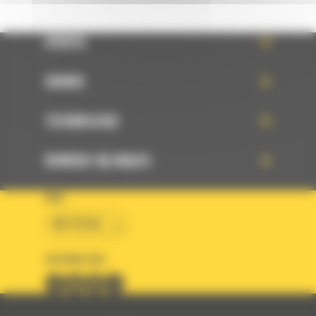
OFERTA
SERWIS
TECHNOLOGIE
DOWIEDZ SIĘ WIĘCEJ
KRAJ
BM POLSKA
OBSERWUJ NAS