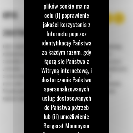
plików cookie ma na
OPIS
celu (i) poprawienie
jakości korzystania z
ZASTOSOWANIE
Internetu poprzez
identyfikację Państwa
Łyżki standardowe z serii Performance cechują się zrównoważoną
za każdym razem, gdy
wydajnością podczas usypywania, przeładunku, wykopywania i
łączą się Państwo z
załadunku ze skarp. Jak sugeruje nazwa, te łyżki sprawdzają się w
załadunku z hałd i skarp. Zostały zaprojektowane do stosowania przy
Witryną internetową, i
standardowych siłach odspajania i standardowej twardości
dostarczanie Państwu
materiałów. Idealne do przeciągania materiału do tyłu i równania.
spersonalizowanych
Współczynnik napełnienia łyżek o zwiększonej wydajności może
usług dostosowanych
wynosić nawet 115% znamionowej pojemności.
do Państwa potrzeb
lub (ii) umożliwienie
Bergerat Monnoyeur