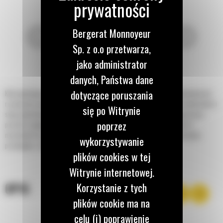
Bergerat Monnoyeur
Sp. z o.o przetwarza,
jako administrator
danych, Państwa dane
dotyczące poruszania
Koła ugniatające Cat® do koparko-ładowarek i minikoparek stanowią ekonomiczne
rozwiązanie ugniatania rowów. Koła są wyposażone w łożyska stożkowe wałeczkowe i
się po Witrynie
stopy ugniatające z rolkami z nieruchomymi kołkami, co zapewnia płynną pracę i
poprzez
pozwala osiągnąć wysoki stopień zagęszczenia. Osiągnięcie zagęszczenia w
normalnych warunkach glebowych wymaga zazwyczaj od sześciu do dziesięciu
wykorzystywanie
przebiegów, zależnie od wymaganego stopnia zagęszczenia.
plików cookies w tej
Witrynie internetowej.
OPIS
Korzystanie z tych
plików cookie ma na
celu (i) poprawienie