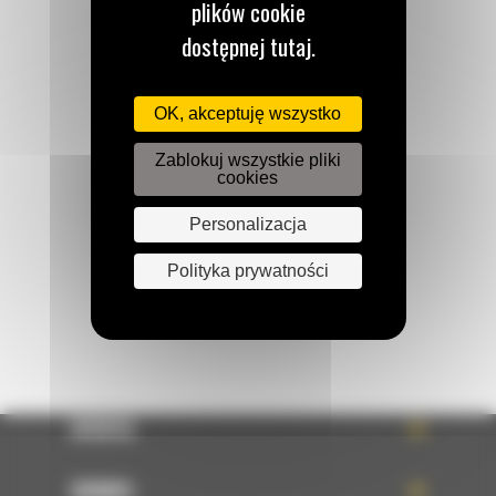
plików cookie
dostępnej tutaj.
Zadzwoń do nas
OK, akceptuję wszystko
122 100 122
Zablokuj wszystkie pliki
cookies
Napisz do nas
Personalizacja
WYŚLIJ WIADOMOŚĆ
Polityka prywatności
OFERTA
SERWIS