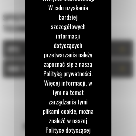
W celu uzyskania
SPECYFIKACJA
bardziej
szczegółowych
TECHNICZNA
informacji
dotyczących
+
OPIS
przetwarzania należy
zapoznać się z naszą
+
DANE TECHNICZNE
Polityką prywatności.
Więcej informacji, w
tym na temat
zarządzania tymi
plikami cookie, można
znaleźć w naszej
POZOSTAŃMY W KONTAKCIE
Polityce dotyczącej