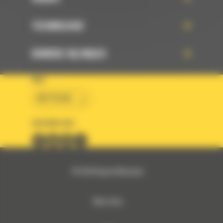
TECHNOLOGIE
DOWIEDZ SIĘ WIĘCEJ
KRAJ
BM POLSKA
OBSERWUJ NAS
© 2026 Bergerat-Monnoyeur
Mapa strony