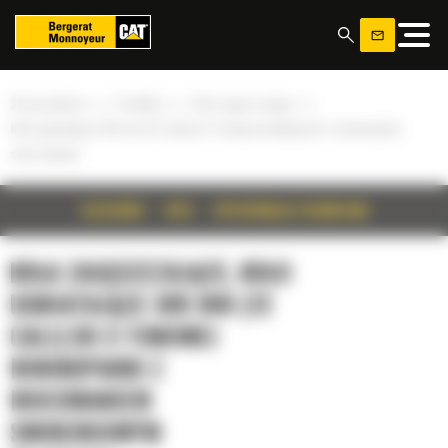
Panel zarządzania plikami cookies
»
»
»
Strona główna
Produkty
Koła zagęszczające
Koło ugniatające 305 mm (12 cali) do 2-tonowej minikoparki z mocowaniem
sworzniowym
SZCZEGÓŁY
OPIS
SPECYFIKACJA TECHNICZNA
KOŁA ZAGĘSZCZAJĄCE, KOŁO
UGNIATAJĄCE 305 MM (12
CALI) DO 2-TONOWEJ
MINIKOPARKI Z
MOCOWANIEM
SWORZNIOWYM