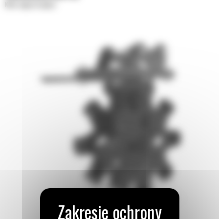
Koła zagęszczające