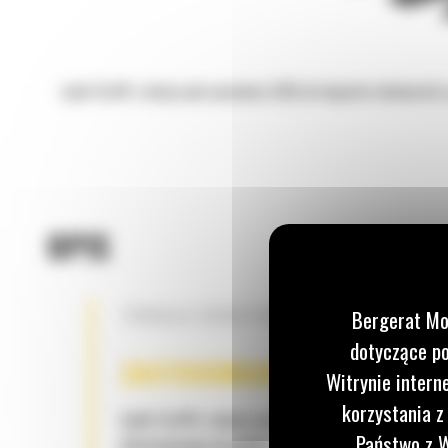
Łyżki Cat® o dużej wytrzymałości (HD) do koparko-ładowarek s
OPIS
TRWAŁA KONSTRUKCJA
Bergerat Mo
dotyczące po
ZASTOSOWANIE
Witrynie intern
korzystania z
Łyżki Cat® o dużej wytrzymałości są doskonale
Państwo z W
dostosowane do gleby zawierającej odłamki skal