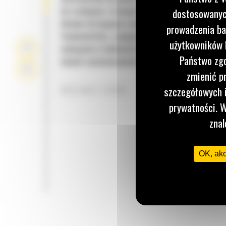
do rozbijania i transportowania twardego materi
dostosowanych
Idealne do kopania rowów, do układania mediów,
prowadzenia ba
fundamentów, zasypywania i ogólnych prac zwią
użytkowników I
wykopami w budownictwie, kształtowaniu krajob
Państwo zgo
innych zastosowaniach.
zmienić p
KSZTAŁT ŁYŻKI
szczegółowych i
prywatności. W
znal
OK, ak