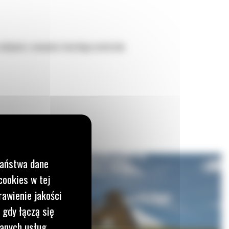
zbijania i usuwania twardego materiału.
Państwa dane
cookies w tej
rawienie jakości
 gdy łączą się
wanych usług