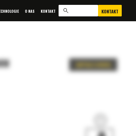
KONTAKT
ECHNOLOGIE
O NAS
KONTAKT
 MM
ZAPYTAJ O OFERTĘ