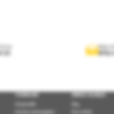
 do nas
Napisz d
0 122
WYŚLI
TECHNOLOGIE
DOWIEDZ SIĘ WIĘCEJ
VisionLink®
Blog
Systemy wspomagające
Baza wiedzy