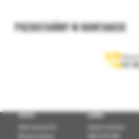
POZOSTAŃMY W KONTAKCIE
Zadzwoń
122 10
OFERTA
SERWIS
Nowe maszyny Cat
Umowa serwisowa
Maszyny używane
PARTS.CAT.COM