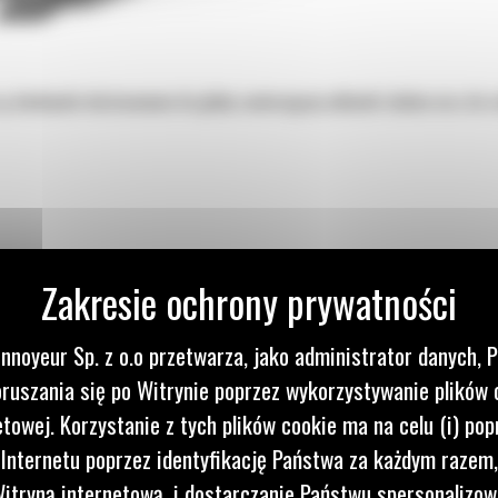
ą doskonale dostosowane do gleby zawierającej odłamki skalne oraz do ro
nnoyeur Sp. z o.o przetwarza, jako administrator danych, 
ruszania się po Witrynie poprzez wykorzystywanie plików 
etowej. Korzystanie z tych plików cookie ma na celu (i) pop
 Internetu poprzez identyfikację Państwa za każdym razem,
itryną internetową, i dostarczanie Państwu spersonalizo
ne oraz