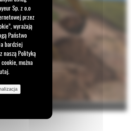
yeur Sp. z o.o
ernetowej przez
okie”, wyrażają
mogą Państwo
a bardziej
z naszą Polityką
i cookie, można
utaj.
alizacja