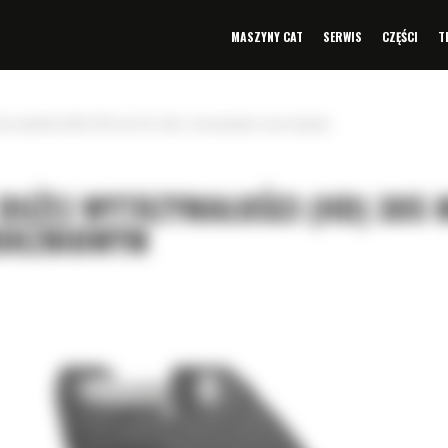
MASZYNY CAT
SERWIS
CZĘŚCI
T
wytrzymałości (HD) 305 mm (12 cali) z mocowaniem sworzniowym
 DUŻEJ WYTRZYMAŁOŚCI (HD) 305
WORZNIOWYM