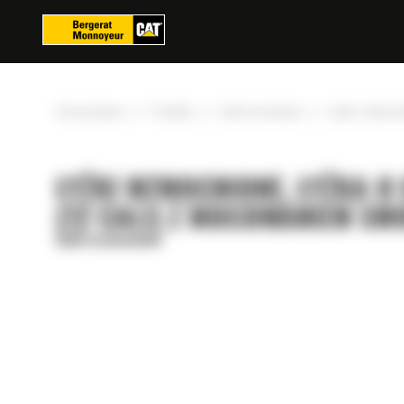
Panel zarządzania plikami cookies
»
»
»
Strona główna
Produkty
Łyżki wzmocnione
Łyżka o dużej 
ŁYŻKI WZMOCNIONE, ŁYŻKA O
(12 CALI) Z MOCOWANIEM S
Łyżki wzmocnione