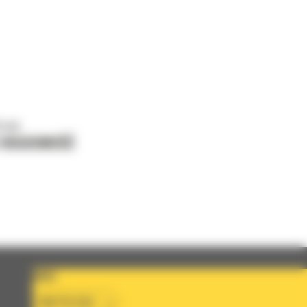
o nas
J WIADOMOŚĆ
KRAJ
BM POLSKA