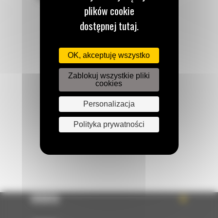
plików cookie
dostępnej tutaj.
OK, akceptuję wszystko
Zadzwoń do nas
122 100 122
Zablokuj wszystkie pliki
cookies
Personalizacja
Napisz do nas
WYŚLIJ WIADOMOŚĆ
Polityka prywatności
OFERTA