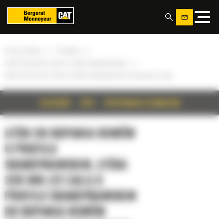
Panel zarządzania plikami cookies
»
»
Strona główna
Produkty
»
Łyżki do kopania rowów o profilu skandynawskim
Łyżka 320 mm (12 cali) o profilu skandynawskim do kopania rowów
SZCZEGÓŁY
OPIS
SPECYFIKACJA TECHNICZNA
ŁYŻKI DO KOPANIA ROWÓW
O PROFILU
SKANDYNAWSKIM, ŁYŻKA
320 MM (12 CALI) O
PROFILU SKANDYNAWSKIM
DO KOPANIA ROWÓW