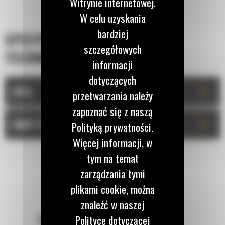
Witrynie internetowej.
W celu uzyskania
bardziej
SPECYFIKACJA
szczegółowych
TECHNICZNA
informacji
dotyczących
+
OPIS
przetwarzania należy
zapoznać się z naszą
+
DANE TECHNICZNE
Polityką prywatności.
Więcej informacji, w
tym na temat
zarządzania tymi
plikami cookie, można
znaleźć w naszej
POZOSTAŃMY W KONTAKCIE
Polityce dotyczącej