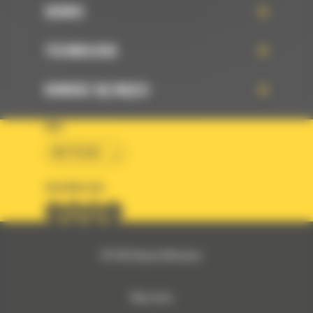
SERWIS
TECHNOLOGIE
DOWIEDZ SIĘ WIĘCEJ
KRAJ
BM POLSKA
OBSERWUJ NAS
© 2026 Bergerat-Monnoyeur
Mapa strony