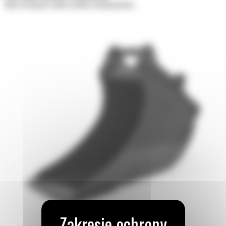
Łyżki do kopania rowów o profilu skandynawskim