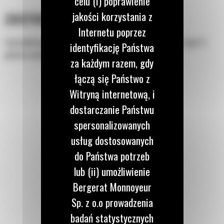
celu (i) poprawienie
jakości korzystania z
ZASTOSOWANIE
Internetu poprzez
Zaprojektowana z myślą o współpracy ze złączem osprzętu typu S i
identyfikację Państwa
głowico wychylno-obrotową.
za każdym razem, gdy
łączą się Państwo z
Witryną internetową, i
dostarczanie Państwu
spersonalizowanych
usług dostosowanych
do Państwa potrzeb
lub (ii) umożliwienie
Bergerat Monnoyeur
Sp. z o.o prowadzenia
badań statystycznych