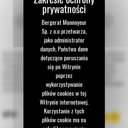
Bergerat Monnoyeur
Sp. z o.o przetwarza,
jako administrator
danych, Państwa dane
Łyżki do kopania o profilu skandynawskim do minikoparek Cat® idealnie nadają się do
dotyczące poruszania
kopania rowów, ale można ich używać także do ogólnych prac związanych z wykopami
się po Witrynie
i zasypywaniem w glebach różnych typów. Mocne boczne płyty trudnościeralne
zapewniają optymalną odporność na ścieranie w wymagających zastosowaniach.
poprzez
Dzięki takim cechom, jak dłuższy spód łyżki, krótszy promień zrzutu i płaska
wykorzystywanie
konstrukcja rury skrętnej, idealnie pasują do złącza osprzętu typu S i systemu głowic
obrotowo-wychylnych.
plików cookies w tej
Witrynie internetowej.
Korzystanie z tych
OPIS
plików cookie ma na