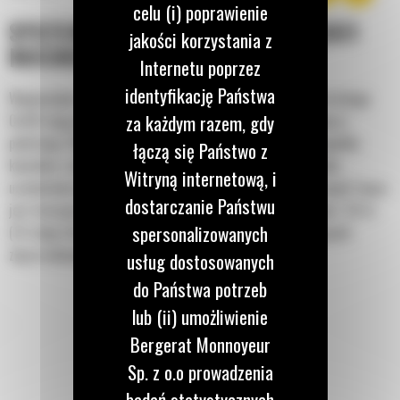
celu (i) poprawienie
SYSTEM REGULOWANEJ KRAWĘDZI
jakości korzystania z
RUCHOMEJ
Internetu poprzez
identyfikację Państwa
Wyposażone w maksymalnie dwie krawędzie tnące, pługi do śniegu
za każdym razem, gdy
Cat® mają układ krawędzi ruchomej, który jest wbudowany w
podstawę. Podzielona na sekcje odkładnica cofa się w przypadku
łączą się Państwo z
kontaktu z niewidocznymi przeszkodami, co ogranicza ryzyko
Witryną internetową, i
uszkodzenia pługa do śniegu i maszyny. Stała, gumowa krawędź tnąca
dostarczanie Państwu
jest dostępna w rozmiarach 2,6 m (8 stóp), 3,2 m (10 stóp) i 3,8 m
spersonalizowanych
(12 stóp), które pasują do wszystkich modeli wykorzystujących
złącze ładowarki ze sterowaniem burtowym.
usług dostosowanych
do Państwa potrzeb
lub (ii) umożliwienie
Bergerat Monnoyeur
Sp. z o.o prowadzenia
badań statystycznych