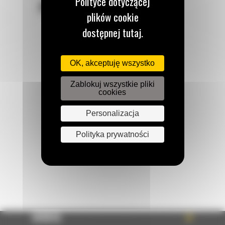
Polityce dotyczącej
POZOSTAŃMY W KONTAKCIE
plików cookie
dostępnej tutaj.
OK, akceptuję wszystko
Zadzwoń do nas
122 100 122
Zablokuj wszystkie pliki
cookies
Personalizacja
Napisz do nas
WYŚLIJ WIADOMOŚĆ
Polityka prywatności
OFERTA