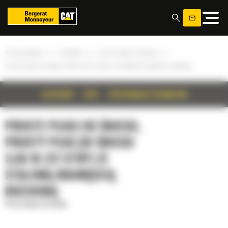
Panel zarządzania plikami cookies
»
»
»
Strona główna
Produkty
Proste pługi do śniegu
Prosty pług do śniegu 3,66 m (12 stóp) ze stalową krawędzią ruchomą
SZCZEGÓŁY
OPIS
SPECYFIKACJA TECHNICZNA
PROSTE PŁUGI DO ŚNIEGU,
PROSTY PŁUG DO ŚNIEGU
3,66 M (12 STÓP) ZE
STALOWĄ KRAWĘDZIĄ
RUCHOMĄ
Proste pługi do śniegu