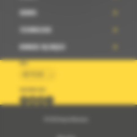
SERWIS
TECHNOLOGIE
DOWIEDZ SIĘ WIĘCEJ
KRAJ
BM POLSKA
OBSERWUJ NAS
© 2026 Bergerat-Monnoyeur