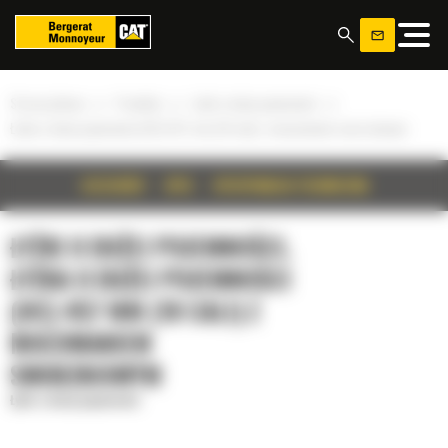
Panel zarządzania plikami cookies
»
»
»
Strona główna
Produkty
Łyżki o dużej pojemności
Łyżka o dużej pojemności (HC) 457 mm (18 cali) z mocowaniem sworzniowym
SZCZEGÓŁY
OPIS
SPECYFIKACJA TECHNICZNA
ŁYŻKI O DUŻEJ POJEMNOŚCI,
ŁYŻKA O DUŻEJ POJEMNOŚCI
(HC) 457 MM (18 CALI) Z
MOCOWANIEM
SWORZNIOWYM
Łyżki o dużej pojemności