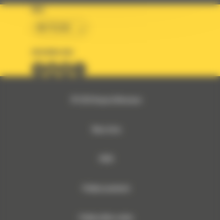
KRAJ
BM POLSKA
OBSERWUJ NAS
© 2026 Bergerat-Monnoyeur
Mapa strony
RODO
Polityka prywatności
Polityka plików cookies