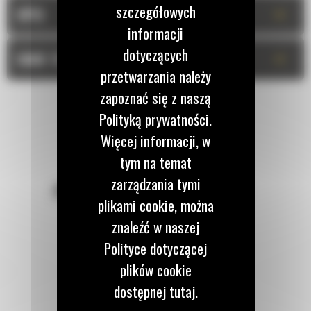
szczegółowych
+
OPIS
informacji
dotyczących
+
DANE TECHNICZNE
przetwarzania należy
zapoznać się z naszą
Polityką prywatności.
Więcej informacji, w
tym na temat
zarządzania tymi
POZOSTAŃMY W KONTAKCIE
plikami cookie, można
znaleźć w naszej
Polityce dotyczącej
plików cookie
Zadzwoń do nas
dostępnej tutaj.
122 100 122