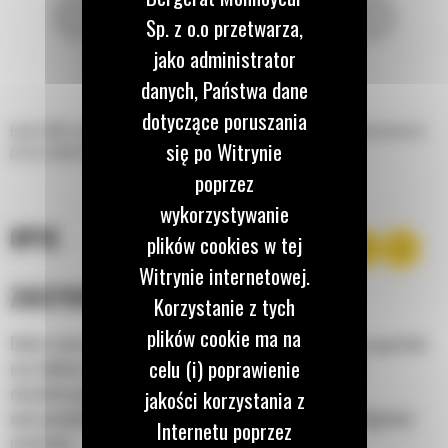
Sp. z o.o przetwarza,
jako administrator
danych, Państwa dane
dotyczące poruszania
Łyżki Cat® o dużej pojemności do koparko-ładowarek są dobrze przystosowane do
się po Witrynie
pracy w glebach o mniejszej gęstości oraz do lekkich materiałów.
poprzez
wykorzystywanie
OPIS
plików cookies w tej
Witrynie internetowej.
ZASTOSOWANIE
Korzystanie z tych
plików cookie ma na
Dobrze dostosowane do pracy związanej z glebą o mniejszej gęstości
celu (i) poprawienie
oraz lekkimi materiałami. Łyżki o dużej pojemności Cat®
charakteryzują się taką samą trwałością co łyżki o dużej
jakości korzystania z
wytrzymałości, ale umożliwiają transportowanie większej objętości
Internetu poprzez
materiału.