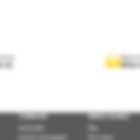
 do nas
Napisz d
0 122
WYŚLI
TECHNOLOGIE
DOWIEDZ SIĘ WIĘCEJ
VisionLink®
Blog
Systemy wspomagające
Baza wiedzy