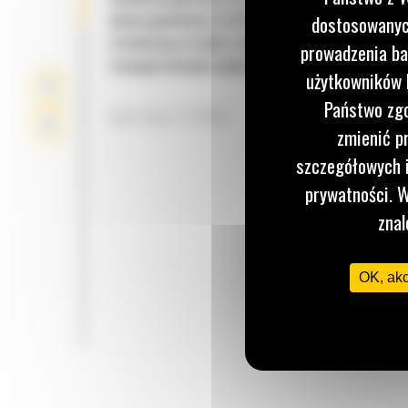
dużej pojemności Cat® charakteryzują się taką
dostosowanych
trwałością co łyżki o dużej wytrzymałości, ale um
prowadzenia ba
transportowanie większej objętości materiału.
użytkowników I
Państwo zgo
KSZTAŁT ŁYŻKI
zmienić p
szczegółowych i
prywatności. W
znal
OK, ak