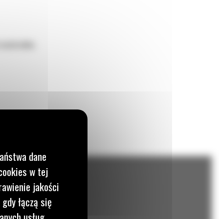
 materiałów.
Państwa dane
cookies w tej
rawienie jakości
 gdy łączą się
wanych usług