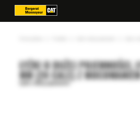
Panel zarządzania plikami cookies
»
»
»
Strona główna
Produkty
Łyżki o dużej pojemności
Łyżka o 
ŁYŻKI O DUŻEJ POJEMNOŚCI, 
MM (24 CALE) Z MOCOWANI
Łyżki o dużej pojemności