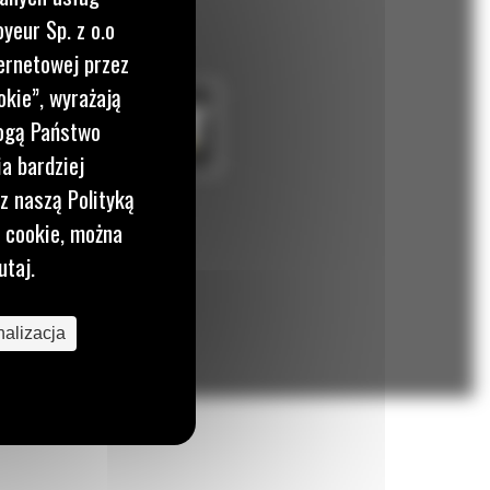
yeur Sp. z o.o
ernetowej przez
okie”, wyrażają
mogą Państwo
a bardziej
z naszą Polityką
i cookie, można
utaj.
alizacja