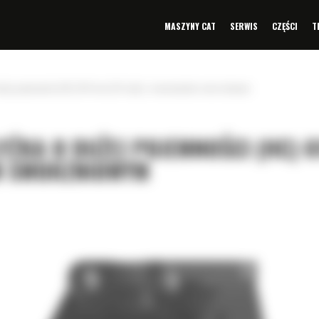
MASZYNY CAT
SERWIS
CZĘŚCI
T
dużej pojemności (HC) 610 mm (24 cale) z mocowaniem sworzniowym
ŁYŻKA O DUŻEJ POJEMNOŚCI (HC) 6
EM SWORZNIOWYM