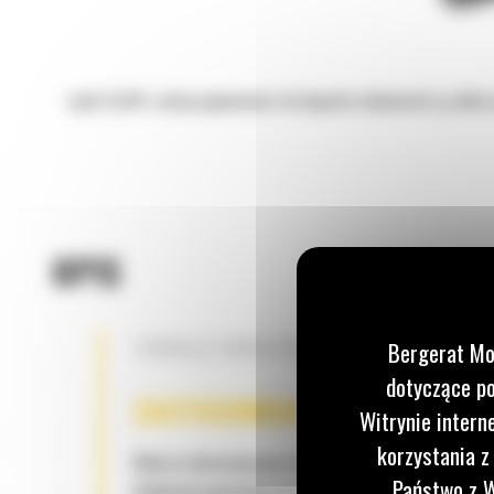
Łyżki Cat® o dużej pojemności do koparko-ładowarek są dobrze
OPIS
TRWAŁA KONSTRUKCJA
Bergerat Mo
dotyczące po
ZASTOSOWANIE
Witrynie intern
korzystania z
Dobrze dostosowane do pracy związanej z glebą 
Państwo z W
mniejszej gęstości oraz lekkimi materiałami. Łyżk