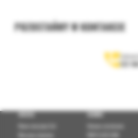
POZOSTAŃMY W KONTAKCIE
Zadzwoń
122 10
OFERTA
SERWIS
Nowe maszyny Cat
Umowa serwisowa
Maszyny używane
PARTS.CAT.COM