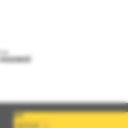
o nas
J WIADOMOŚĆ
KRAJ
BM POLSKA