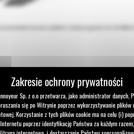
 przystosowane do pracy w glebach o mniejszej gęstości oraz do lekkich
nnoyeur Sp. z o.o przetwarza, jako administrator danych, 
ruszania się po Witrynie poprzez wykorzystywanie plików 
etowej. Korzystanie z tych plików cookie ma na celu (i) pop
 Internetu poprzez identyfikację Państwa za każdym razem,
o
itryną internetową, i dostarczanie Państwu spersonalizo
i o