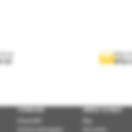
 do nas
Napisz d
0 122
WYŚLI
TECHNOLOGIE
DOWIEDZ SIĘ WIĘCEJ
VisionLink®
Blog
Systemy wspomagające
Baza wiedzy