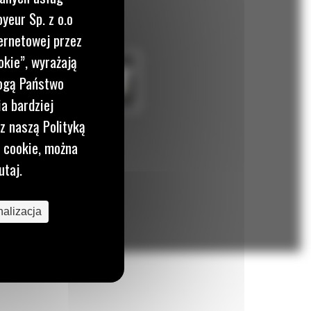
yeur Sp. z o.o
ernetowej przez
okie”, wyrażają
mogą Państwo
a bardziej
z naszą Polityką
i cookie, można
utaj.
alizacja