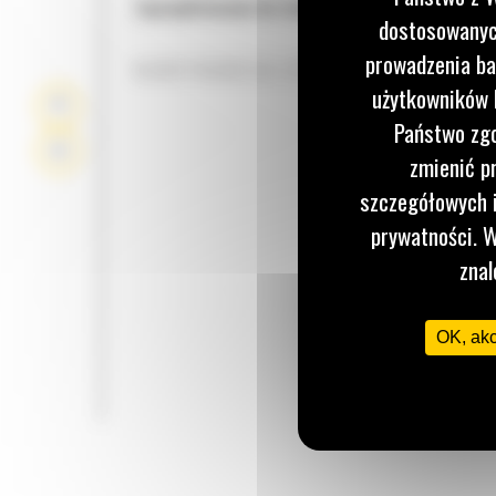
Zaprojektowane do różnych zastosowań i materi
dostosowanych
prowadzenia ba
KONSTRUKCJA ŁYŻKI
użytkowników I
Państwo zgo
zmienić p
szczegółowych i
prywatności. W
znal
OK, ak