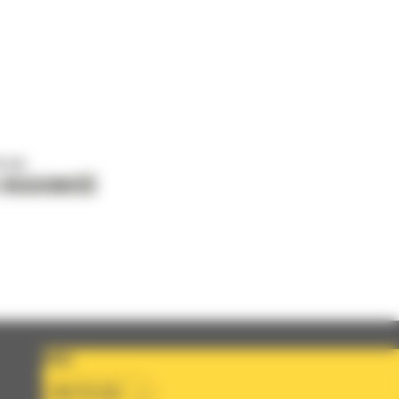
o nas
J WIADOMOŚĆ
KRAJ
BM POLSKA