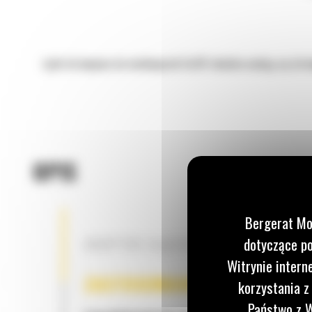
Łyżki do kopania do minikoparek Cat® idealnie nadają się do 
OPIS
Bergerat Mo
ADAPTER ZŁĄCZA OSPRZĘTU CW
dotyczące po
Witrynie intern
ZASTOSOWANIE
korzystania z
Państwo z W