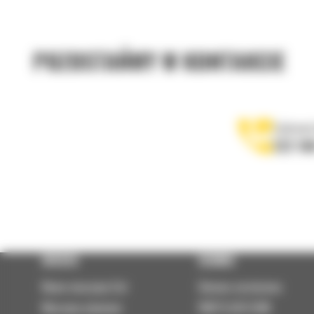
POZOSTAŃMY W KONTAKCIE
Zadzwoń
122 10
OFERTA
SERWIS
Nowe maszyny Cat
Umowa serwisowa
Maszyny używane
PARTS.CAT.COM