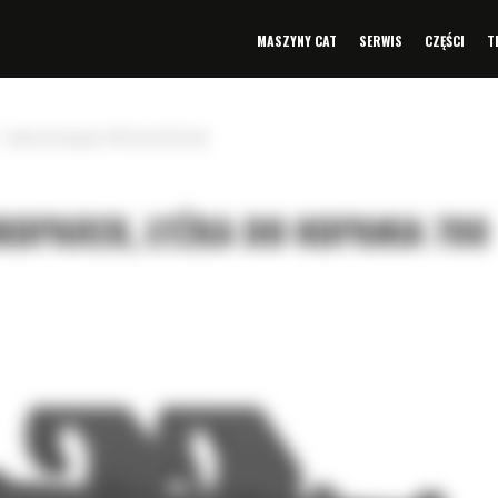
MASZYNY CAT
SERWIS
CZĘŚCI
T
Łyżka do kopania 700 mm (28 cali)
IKOPAREK, ŁYŻKA DO KOPANIA 700