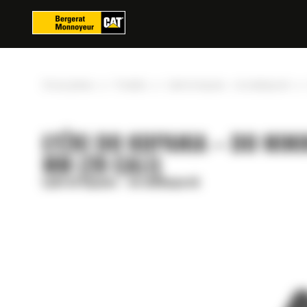
Panel zarządzania plikami cookies
»
»
»
Strona główna
Produkty
Łyżki do kopania – do minikoparek
ŁYŻKI DO KOPANIA – DO MIN
MM (28 CALI)
Łyżki do kopania – do minikoparek