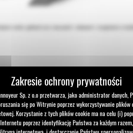
kopania rowów, ogólnych prac związanych z wykopami i zasypywania w mię
nnoyeur Sp. z o.o przetwarza, jako administrator danych, 
ruszania się po Witrynie poprzez wykorzystywanie plików 
etowej. Korzystanie z tych plików cookie ma na celu (i) pop
 Internetu poprzez identyfikację Państwa za każdym razem,
itryną internetową, i dostarczanie Państwu spersonalizo