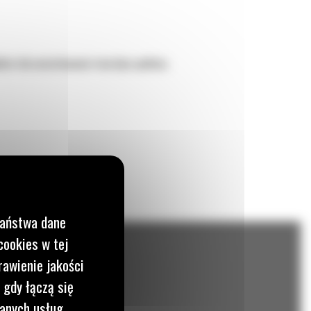
kkim lub umiarkowanie twardym podłożu.
Państwa dane
cookies w tej
rawienie jakości
 gdy łączą się
wanych usług