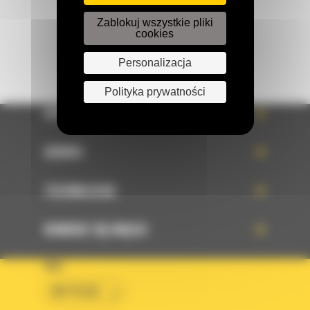
Zablokuj wszystkie pliki
cookies
Personalizacja
Polityka prywatności
OFERTA
SERWIS
TECHNOLOGIE
DOWIEDZ SIĘ WIĘCEJ
KRAJ
BM POLSKA