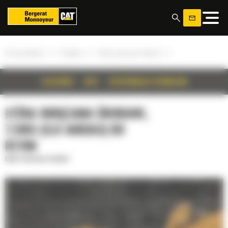
Panel zarządzania plikami cookies
»
»
»
Strona główna
Produkty
Łyżka skręcana śrubami
SZCZEGÓŁY
OPIS
SPECYFIKACJA TECHNICZNA
ŁYŻKA SKRĘCANA ŚRUBAMI,
7,5M3 (9,8 JARDA3) DO
R1700
Łyżka skręcana śrubami