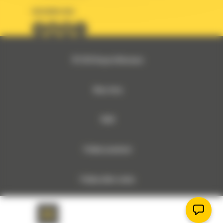
OBSERWUJ NAS
© 2026 Bergerat-Monnoyeur
Mapa strony
RODO
Polityka prywatności
Polityka plików cookies
Dokumenty