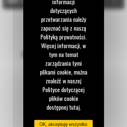
+
DANE TECHNICZNE
informacji
dotyczących
przetwarzania należy
zapoznać się z naszą
Polityką prywatności.
Więcej informacji, w
POZOSTAŃMY W KONTAKCIE
tym na temat
zarządzania tymi
plikami cookie, można
znaleźć w naszej
Polityce dotyczącej
Zadzwoń do nas
plików cookie
122 100 122
dostępnej tutaj.
Napisz do nas
OK, akceptuję wszystko
WYŚLIJ WIADOMOŚĆ