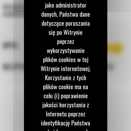
jako administrator
WYGODA ŁĄCZENIA ŚRUBAMI, DLA KOPALŃ
danych, Państwa dane
GŁĘBINOWYCH
dotyczące poruszania
się po Witrynie
poprzez
OPIS
wykorzystywanie
plików cookies w tej
BEZPIECZEŃSTWO EKSPLOATACJI
Witrynie internetowej.
Korzystanie z tych
plików cookie ma na
celu (i) poprawienie
jakości korzystania z
Internetu poprzez
identyfikację Państwa