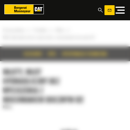
Panel zarządzania plikami cookies
»
»
»
Strona główna
Produkty
Młoty
Młot hydrauliczny bez wyciszenia z mocowaniem bocznym B2
SZCZEGÓŁY
OPIS
SPECYFIKACJA TECHNICZNA
MŁOTY, MŁOT
HYDRAULICZNY BEZ
WYCISZENIA Z
MOCOWANIEM BOCZNYM B2
Młoty