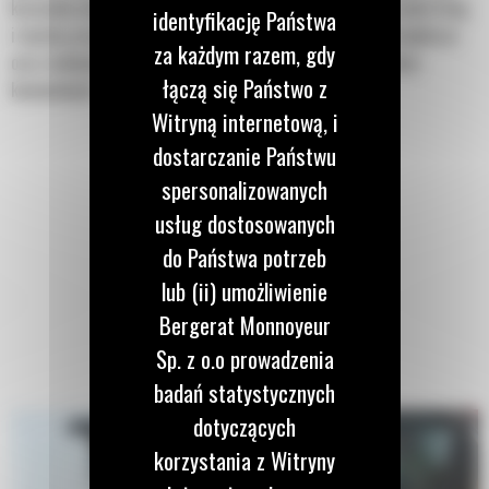
kruszenie chodników, podjazdów oraz krawężników, nawierzchni dróg
identyfikację Państwa
i murów, przygotowywanie placów budów i kształtowanie krajobrazu
za każdym razem, gdy
oraz rozbijanie zamrożonego gruntu w celu naprawy instalacji
łączą się Państwo z
komunalnych.
Witryną internetową, i
dostarczanie Państwu
spersonalizowanych
usług dostosowanych
do Państwa potrzeb
lub (ii) umożliwienie
Bergerat Monnoyeur
Sp. z o.o prowadzenia
badań statystycznych
dotyczących
korzystania z Witryny