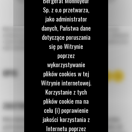
Bergerat Monnoyeur
Sp. z o.o przetwarza,
jako administrator
danych, Państwa dane
Młoty hydrauliczne Cat®, przeznaczone do ładowarek o sterowaniu burtowym,
miniładowarek gąsienicowych, kompaktowych ładowarek gąsienicowych, minikoparek
dotyczące poruszania
i koparko-ładowarek, umożliwiają rozbijanie z maksymalną wydajnością podczas prac
się po Witrynie
wyburzeniowych, budowlanych i drogowych.
poprzez
wykorzystywanie
OPIS
plików cookies w tej
Witrynie internetowej.
Korzystanie z tych
plików cookie ma na
ZASTOSOWANIE
celu (i) poprawienie
jakości korzystania z
Młoty hydrauliczne Cat® B nadają się do stosowania w szerokiej
gamie prac budowlanych i lekkich prac wyburzeniowych takich, jak
Internetu poprzez