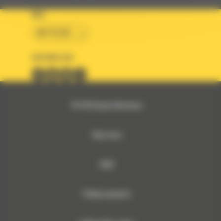
KRAJ
BM POLSKA
OBSERWUJ NAS
© 2026 Bergerat-Monnoyeur
Mapa strony
RODO
Polityka prywatności