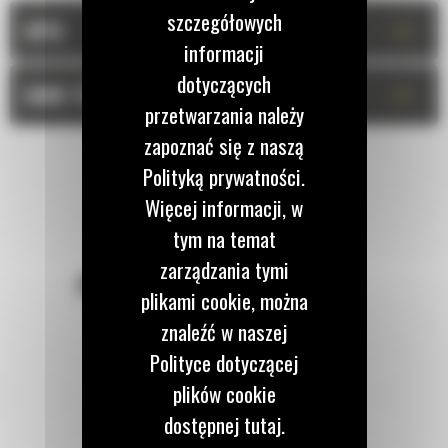
szczegółowych
+
OPIS
informacji
dotyczących
+
DANE TECHNICZNE
przetwarzania należy
zapoznać się z naszą
Polityką prywatności.
Więcej informacji, w
tym na temat
zarządzania tymi
POZOSTAŃMY W KONTAKCIE
plikami cookie, można
znaleźć w naszej
Polityce dotyczącej
plików cookie
dostępnej tutaj.
Zadzwoń do nas
122 100 122