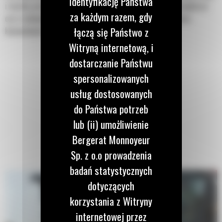
identyfikację Państwa
i murów, przygotowywanie placów budów i kształtowanie krajobrazu
za każdym razem, gdy
oraz rozbijanie zamrożonego gruntu w celu naprawy instalacji
łączą się Państwo z
komunalnych.
Witryną internetową, i
dostarczanie Państwu
spersonalizowanych
usług dostosowanych
do Państwa potrzeb
lub (ii) umożliwienie
Bergerat Monnoyeur
Sp. z o.o prowadzenia
badań statystycznych
dotyczących
korzystania z Witryny
internetowej przez