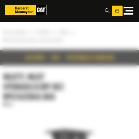
Panel zarządzania plikami cookies
»
»
»
Strona główna
Produkty
Młoty
Młot hydrauliczny bez wyciszenia B6s
SZCZEGÓŁY
OPIS
SPECYFIKACJA TECHNICZNA
MŁOTY, MŁOT
HYDRAULICZNY BEZ
WYCISZENIA B6S
Młoty