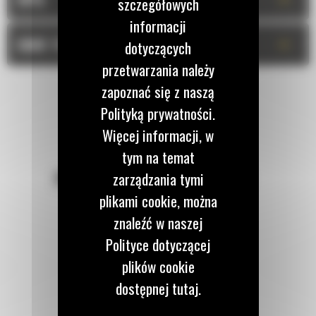
szczegółowych
informacji
+
DANE TECHNICZNE
dotyczących
przetwarzania należy
zapoznać się z naszą
Polityką prywatności.
Więcej informacji, w
tym na temat
POZOSTAŃMY W KONTAKCIE
zarządzania tymi
plikami cookie, można
znaleźć w naszej
Polityce dotyczącej
plików cookie
Zadzwoń do nas
dostępnej tutaj.
122 100 122