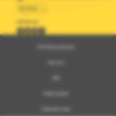
BM POLSKA
OBSERWUJ NAS
© 2026 Bergerat-Monnoyeur
Mapa strony
RODO
Polityka prywatności
Polityka plików cookies