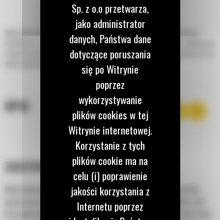
Sp. z o.o przetwarza,
jako administrator
Młoty hydrauliczne Cat®, przeznaczone do ładowarek o sterowaniu burtowym,
danych, Państwa dane
miniładowarek gąsienicowych, kompaktowych ładowarek gąsienicowych, minikoparek
dotyczące poruszania
i koparko-ładowarek, umożliwiają rozbijanie z maksymalną wydajnością podczas prac
wyburzeniowych, budowlanych i drogowych.
się po Witrynie
poprzez
wykorzystywanie
OPIS
plików cookies w tej
Witrynie internetowej.
Korzystanie z tych
plików cookie ma na
ZASTOSOWANIE
celu (i) poprawienie
jakości korzystania z
Młoty hydrauliczne Cat® B nadają się do stosowania w szerokiej
gamie prac budowlanych i lekkich prac wyburzeniowych takich, jak
Internetu poprzez
kruszenie chodników, podjazdów oraz krawężników, nawierzchni dróg