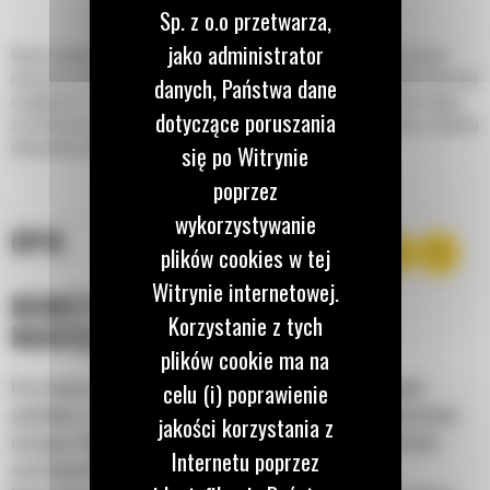
Sp. z o.o przetwarza,
jako administrator
Wirnik systemu K do standardowego frezowania o rozstawie frezów 15 mm jest
idealny do usuwania warstwy wierzchniej lub całkowitego usuwania nawierzchni dróg
danych, Państwa dane
na głębokości do 330 mm (13 cali). Trwała, wydajna konstrukcja, charakteryzująca
dotyczące poruszania
się efektywnym przepływem materiału i doskonałym schematem skrawania, zapewnia
maksymalną wydajność frezowania.
się po Witrynie
poprzez
wykorzystywanie
OPIS
plików cookies w tej
Witrynie internetowej.
KONSTRUKCJA UCHWYTU
Korzystanie z tych
NARZĘDZIOWEGO
plików cookie ma na
Frez można usuwać z uchwytu narzędziowego na wiele różnych
celu (i) poprawienie
sposobów, a w wirniku zastosowano unikalne mocowanie pierścienia
jakości korzystania z
ciernego. Dzięki temu można szybciej wymieniać części i skrócić
Internetu poprzez
czas konserwacji wirnika krótszy.