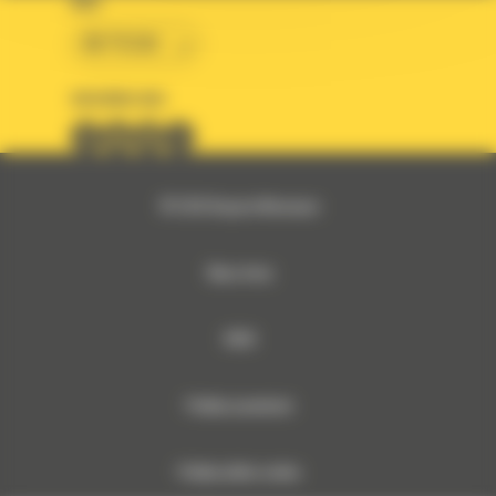
KRAJ
BM POLSKA
OBSERWUJ NAS
© 2026 Bergerat-Monnoyeur
Mapa strony
RODO
Polityka prywatności
Polityka plików cookies