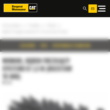
Panel zarządzania plikami cookies
»
»
»
Strona główna
Produkty
Wirniki
Bęben frezujący systemu K 1,3 m (rozstaw 15 mm)
SZCZEGÓŁY
OPIS
SPECYFIKACJA TECHNICZNA
WIRNIKI, BĘBEN FREZUJĄCY
SYSTEMU K 1,3 M (ROZSTAW
15 MM)
Wirniki