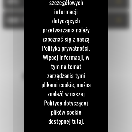
+
OPIS
szczegółowych
informacji
+
DANE TECHNICZNE
dotyczących
przetwarzania należy
zapoznać się z naszą
Polityką prywatności.
Więcej informacji, w
tym na temat
zarządzania tymi
POZOSTAŃMY W KONTAKCIE
plikami cookie, można
znaleźć w naszej
Polityce dotyczącej
plików cookie
Zadzwoń do nas
dostępnej tutaj.
122 100 122