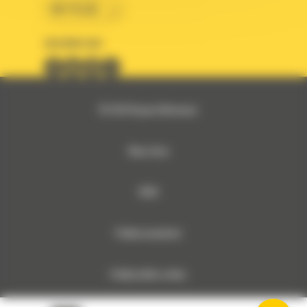
BM POLSKA
OBSERWUJ NAS
© 2026 Bergerat-Monnoyeur
Mapa strony
RODO
Polityka prywatności
Polityka plików cookies