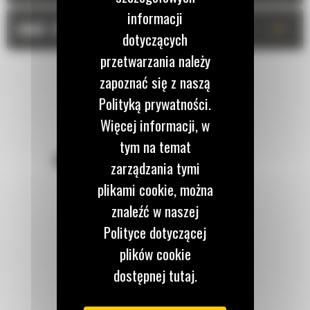
informacji
+
DANE TECHNICZNE
dotyczących
przetwarzania należy
zapoznać się z naszą
Polityką prywatności.
Więcej informacji, w
tym na temat
POZOSTAŃMY W KONTAKCIE
zarządzania tymi
plikami cookie, można
znaleźć w naszej
Polityce dotyczącej
plików cookie
Zadzwoń do nas
122 100 122
dostępnej tutaj.