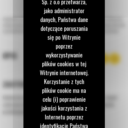
Sp. z o.o przetwarza,
jako administrator
danych, Państwa dane
Zamiatarki zbierające do ładowarek ze sterowaniem burtowym, koparko-ładowarek,
zintegrowanych nośników osprzętu i ładowarek kołowych Cat® umożliwiają zbieranie
dotyczące poruszania
i gromadzenie odpadów w zintegrowanym pojemniku, który można łatwo opróżnić.
się po Witrynie
poprzez
wykorzystywanie
OPIS
plików cookies w tej
Witrynie internetowej.
Korzystanie z tych
ZASTOSOWANIE
plików cookie ma na
Idealne do czyszczenia i usuwania śmieci, kamieni, śniegu i innych
celu (i) poprawienie
zanieczyszczeń z ulic, parkingów, podjazdów, chodników i placów
jakości korzystania z
produkcyjnych.
Internetu poprzez
identyfikację Państwa