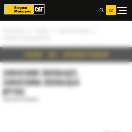
Panel zarządzania plikami cookies
»
»
»
Strona główna
Produkty
Zamiatarki zbierające
Zamiatarka zbierająca BP115C
SZCZEGÓŁY
OPIS
SPECYFIKACJA TECHNICZNA
ZAMIATARKI ZBIERAJĄCE,
ZAMIATARKA ZBIERAJĄCA
BP115C
Zamiatarki zbierające