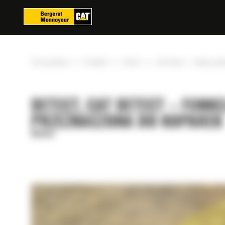
Panel zarządzania plikami cookies
»
»
»
Strona główna
Produkty
Detect
Cat Detect – funkcja wyk
DETECT, CAT DETECT – FUNK
PRZEZNACZONA DO KOPAREK
Detect