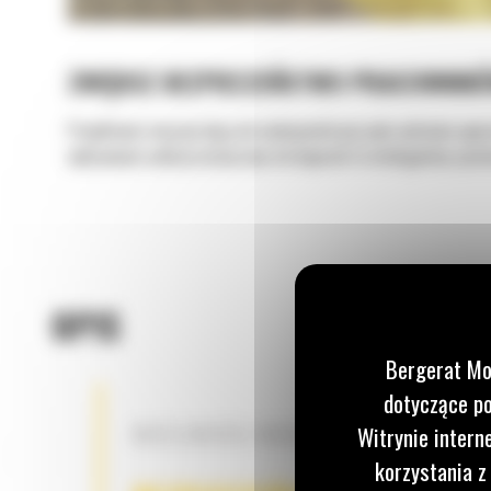
ZWIĘKSZ BEZPIECZEŃSTWO PRACOWNIK
Projektanci maszyn dążą do maksymalizacji pola widzenia oper
wykrywania osób przeznaczona do koparek to inteligentny syste
OPIS
Bergerat Mo
dotyczące po
MOŻLIWOŚCI MODERNIZACJI
Witrynie intern
korzystania z