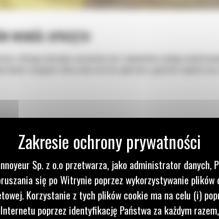
ÓW WOKÓŁ SPRZĘTU
atora, dlatego niemałym wyzwaniem jest zapewnienie stałego monitorowa
m kamer wizyjnych, który może ostrzec operatora, gdy ktoś znajdzie się 
nnoyeur Sp. z o.o przetwarza, jako administrator danych, 
ruszania się po Witrynie poprzez wykorzystywanie plików 
etowej. Korzystanie z tych plików cookie ma na celu (i) pop
 Internetu poprzez identyfikację Państwa za każdym razem,