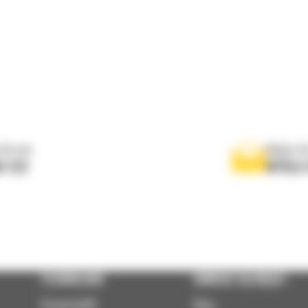
 do nas
Napisz d
0 122
WYŚLI
TECHNOLOGIE
DOWIEDZ SIĘ WIĘCEJ
VisionLink®
Blog