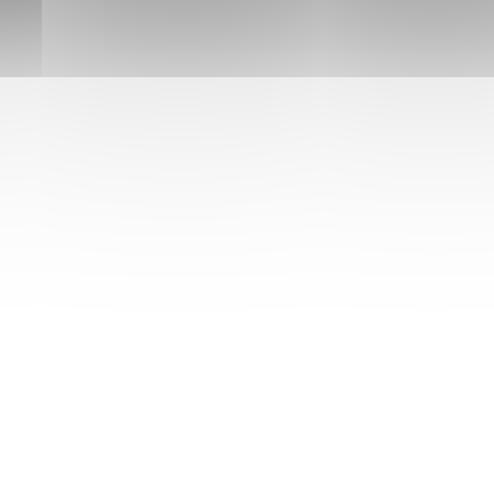
ch
ce na
b inne