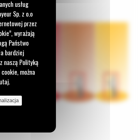
wanych usług
yeur Sp. z o.o
ernetowej przez
okie”, wyrażają
mogą Państwo
a bardziej
z naszą Polityką
i cookie, można
utaj.
alizacja