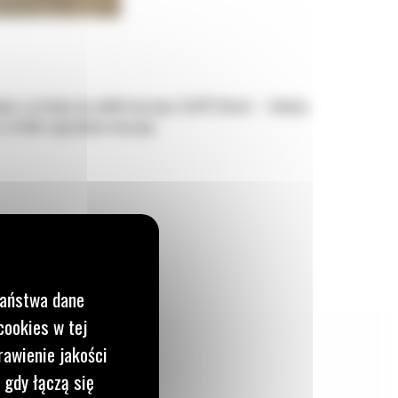
nia, co dzieje się wokół maszyny. Cat® Detect – funkcja
w strefie zagrożenia maszyny.
Państwa dane
cookies w tej
rawienie jakości
 gdy łączą się