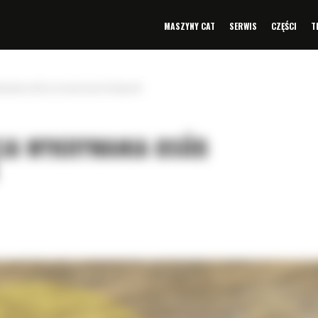
MASZYNY CAT
SERWIS
CZĘŚCI
T
rywania osób przeznaczona do koparek
CJA WYKRYWANIA OSÓB