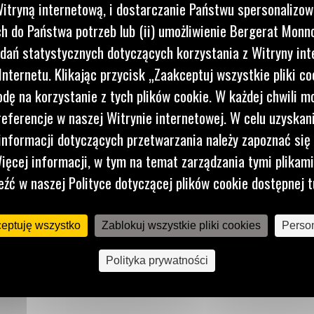
U
itryną internetową, i dostarczanie Państwu spersonalizo
 do Państwa potrzeb lub (ii) umożliwienie Bergerat Monno
dań statystycznych dotyczących korzystania z Witryny int
ących
nternetu. Klikając przycisk „Zaakceptuj wszystkie pliki co
dę na korzystanie z tych plików cookie. W każdej chwili 
podłożu
referencje w naszej Witrynie internetowej. W celu uzyskani
h w
nformacji dotyczących przetwarzania należy zapoznać się 
ięcej informacji, w tym na temat zarządzania tymi plikam
eźć w naszej Polityce dotyczącej plików cookie dostępnej t
rzez
ceptuję wszystko
Zablokuj wszystkie pliki cookies
Person
era.
ieczności
Polityka prywatności
za