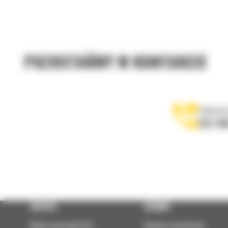
POZOSTAŃMY W KONTAKCIE
Zadzwoń
122 10
OFERTA
SERWIS
Nowe maszyny Cat
Umowa serwisowa