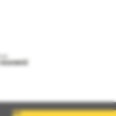
o nas
J WIADOMOŚĆ
KRAJ