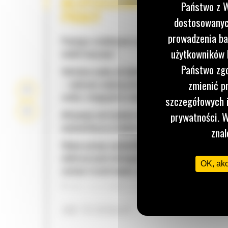
BEZPIECZEŃSTWO W MIEJSC
Państwo z W
PRACY
dostosowanych
prowadzenia ba
Pomaga zredukować ryzyko obrażeń osób pracuj
użytkowników I
wokół maszyny.*
Państwo zgo
Odróżnia osoby od obiektów znajdujących się na 
zmienić p
– wykrywa większą liczbę pracowników będącyc
ruchu i stojących w miejscu.
szczegółowych i
Aktywuje ostrzeżenia wizualne i dźwiękowe na
prywatności. W
wyświetlaczu w kabinie operatora.
znal
Wykorzystuje wyświetlacz i wiązkę przewodów
elektrycznych dostępne w kabinie, zapewnione p
OK, ak
zestaw trzech kamer zainstalowanych przez deal
Zestaw zaprojektowano tak, aby działał bez kon
stosowania dodatkowych technologii.
JAK TO DZIAŁA?
Uzupełnia inne systemy bezpieczeństwa i zwięks