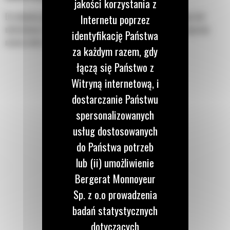
jakości korzystania z
Do ubijania gleby, piasku lub żwiru przed wylewaniem betonu lub
Internetu poprzez
układaniem nawierzchni asfaltowych. Idealne również do naprawy
identyfikację Państwa
nawierzchni asfaltowych.
za każdym razem, gdy
łączą się Państwo z
Witryną internetową, i
dostarczanie Państwu
spersonalizowanych
usług dostosowanych
do Państwa potrzeb
lub (ii) umożliwienie
Bergerat Monnoyeur
Sp. z o.o prowadzenia
badań statystycznych
dotyczących