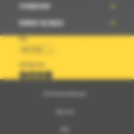
TECHNOLOGIE
DOWIEDZ SIĘ WIĘCEJ
KRAJ
BM POLSKA
OBSERWUJ NAS
© 2026 Bergerat-Monnoyeur
Mapa strony
RODO