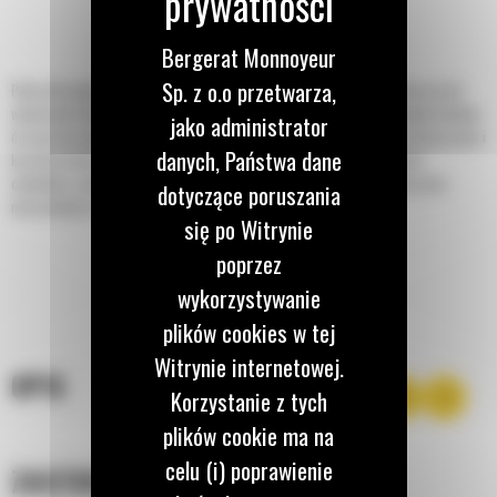
Bergerat Monnoyeur
Sp. z o.o przetwarza,
Płyty wibracyjne Cat® są przeznaczone do ubijania gleby, piasku lub żwiru przed
wylewaniem betonu lub układaniem nawierzchni asfaltowych. Są one również idealne
jako administrator
do naprawy nawierzchni asfaltowych. Dzięki swoim możliwościom oraz niższej cenie i
danych, Państwa dane
kosztom eksploatacji są popularne wśród firm zajmujących się układaniem
chodników, podwykonawców oraz firm zajmujących się utrzymaniem obszarów
dotyczące poruszania
mieszkalnych, komercyjnych i przemysłowych.
się po Witrynie
poprzez
wykorzystywanie
plików cookies w tej
Witrynie internetowej.
OPIS
Korzystanie z tych
plików cookie ma na
celu (i) poprawienie
ZASTOSOWANIE