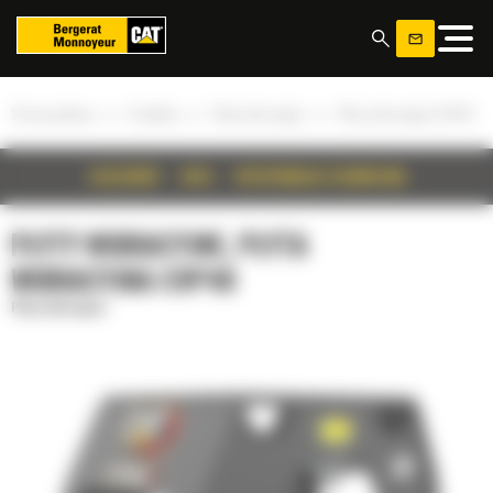
Panel zarządzania plikami cookies
»
»
»
Strona główna
Produkty
Płyty wibracyjne
Płyta wibracyjna CVP40
SZCZEGÓŁY
OPIS
SPECYFIKACJA TECHNICZNA
PŁYTY WIBRACYJNE, PŁYTA
WIBRACYJNA CVP40
Płyty wibracyjne