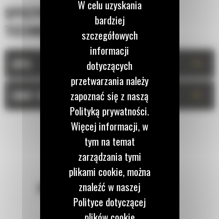
W celu uzyskania
SPECYFIKACJA
bardziej
TECHNICZNA
szczegółowych
informacji
+
OPIS
dotyczących
przetwarzania należy
+
zapoznać się z naszą
DANE TECHNICZNE
Polityką prywatności.
Więcej informacji, w
tym na temat
zarządzania tymi
plikami cookie, można
znaleźć w naszej
POZOSTAŃMY W KONTAKCIE
Polityce dotyczącej
plików cookie