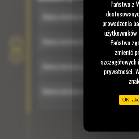
Państwo z W
dostosowanych
Głowica obrotowo-wychylna TRS10: 516-6765
prowadzenia ba
użytkowników I
Głowica obrotowo-wychylna TRS10: 516-6766
Państwo zgo
zmienić p
szczegółowych i
Głowica obrotowo-wychylna TRS10: 516-6767
prywatności. W
znal
Głowica obrotowo-wychylna TRS14: 516-6769
OK, ak
Głowica obrotowo-wychylna TRS14: 516-6772