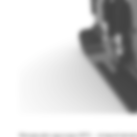
Wibracyjna płyta zagęszczająca CVP75 — do koparek hydrauli