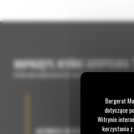
OSPRZĘTY, KTÓRE UZUPEŁNIĄ
Krótki opis wyposażenia lub osprzętów potrzebnych do uzup
Bergerat Mo
dotyczące po
Witrynie intern
korzystania z
GŁOWICA UCHYLNO-OBROTOWA