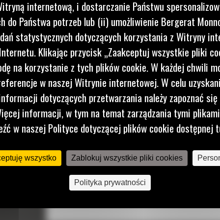
itryną internetową, i dostarczanie Państwu spersonalizo
 do Państwa potrzeb lub (ii) umożliwienie Bergerat Monno
dań statystycznych dotyczących korzystania z Witryny int
nternetu. Klikając przycisk „Zaakceptuj wszystkie pliki co
dę na korzystanie z tych plików cookie. W każdej chwili 
referencje w naszej Witrynie internetowej. W celu uzyskani
nformacji dotyczących przetwarzania należy zapoznać się 
ięcej informacji, w tym na temat zarządzania tymi plikam
eźć w naszej Polityce dotyczącej plików cookie dostępnej t
ceptuję wszystko
Zablokuj wszystkie pliki cookies
Person
Polityka prywatności