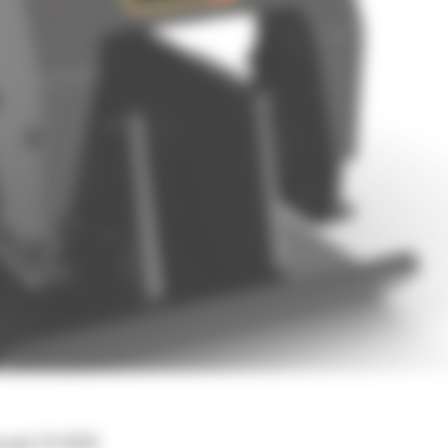
cznych 311-M318