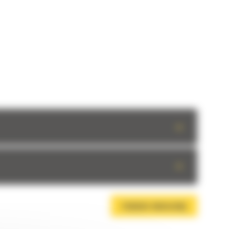
+
+
POBIERZ BROSZURĘ