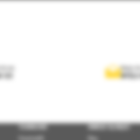
 do nas
Napisz d
0 122
WYŚLI
TECHNOLOGIE
DOWIEDZ SIĘ WIĘCEJ
VisionLink®
Blog