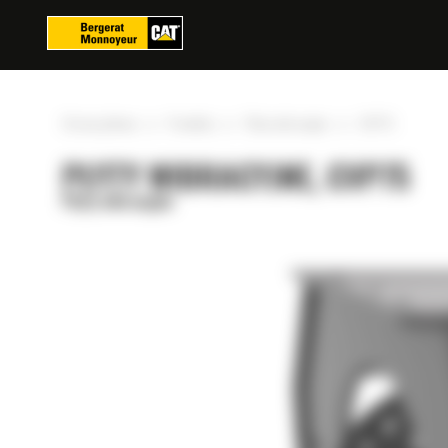
Panel zarządzania plikami cookies
»
»
»
Strona główna
Produkty
Płyty wibracyjne
CVP75
PŁYTY WIBRACYJNE, CVP75
Płyty wibracyjne