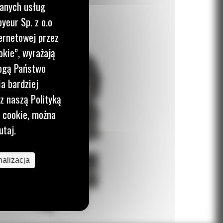
wanych usług
yeur Sp. z o.o
ernetowej przez
okie”, wyrażają
mogą Państwo
a bardziej
z naszą Polityką
i cookie, można
utaj.
alizacja