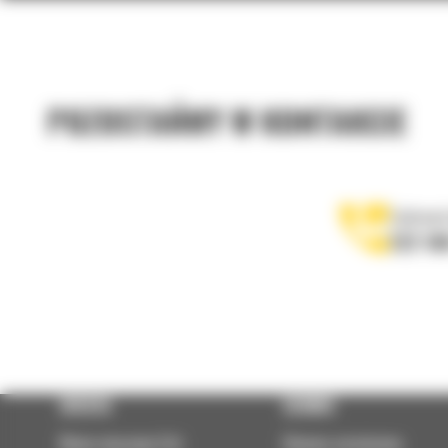
Głowica obrotowo-wychylna TRS10: 567-0389
POZOSTAŃMY W KONTAKCIE
Głowica obrotowo-wychylna TRS14: 567-0390
Zadzwoń
Głowica obrotowo-wychylna TRS14: 567-0391
122 10
Głowica obrotowo-wychylna TRS18: 567-0392
Głowica obrotowo-wychylna TRS18: 567-0393
OFERTA
SERWIS
Nowe maszyny Cat
Umowa serwisowa