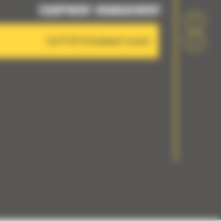
EQUIPMENT MANAGEMENT
Cat PL161 Attachment Locator