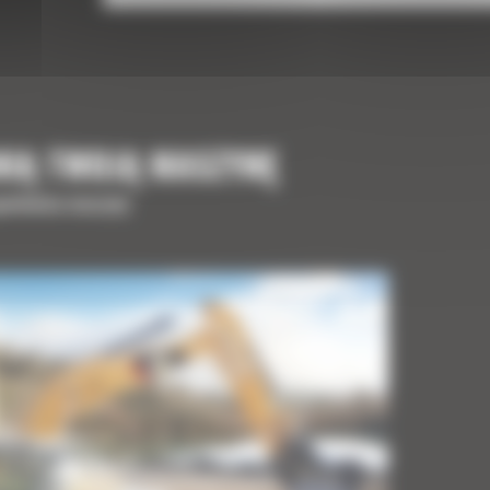
NIĄ TWOJĄ MASZYNĘ
upełnienia maszyny