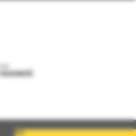
o nas
J WIADOMOŚĆ
KRAJ