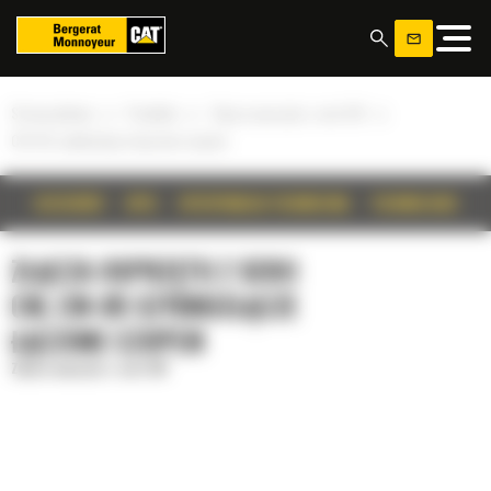
Panel zarządzania plikami cookies
»
»
»
Strona główna
Produkty
Złącza osprzętu z serii CW
CW-05 szybkozłącze łączone czopem
SZCZEGÓŁY
OPIS
SPECYFIKACJA TECHNICZNA
TECHNOLOGIE
ZŁĄCZA OSPRZĘTU Z SERII
CW, CW-05 SZYBKOZŁĄCZE
ŁĄCZONE CZOPEM
Złącza osprzętu z serii CW