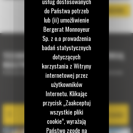
usług dostosowanych
do Państwa potrzeb
POBIERZ BROSZURĘ
lub (ii) umożliwienie
Bergerat Monnoyeur
Sp. z o.o prowadzenia
badań statystycznych
TECHNOLOGIE, KTÓRE UZUPEŁNIĄ TWOJĄ
dotyczących
MASZYNĘ
korzystania z Witryny
Krótki opis wyposażenia lub technologii potrzebnych do uzupełnienia maszyny
internetowej przez
użytkowników
Internetu. Klikając
EQUIPMENT MANAGEMENT
przycisk „Zaakceptuj
wszystkie pliki
Cat PL161 Attachment Locator
cookie”, wyrażają
Państwo zgodę na