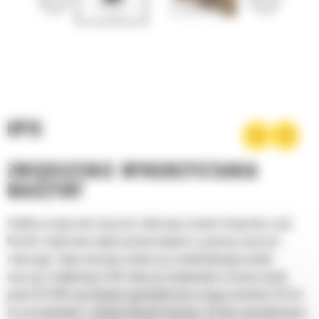
OPIS
ZWIĘKSZENIE WYKORZYSTANIA
MASZYNY
Szybkie przyłączanie osprzętu roboczego stanowi integralną część
filozofii zwiększenia wykorzystania koparki za pomocą osprzętu
roboczego. Twoja maszyna zmieni się w wielofunkcyjny nośnik
osprzętu. Szybkozłącza CW stały się standardem w branży dzięki
ponad 50 000 sprzedanym egzemplarzom w ciągu ostatnich 40 lat.
Są one wymienne z różnymi klasami maszyn i zostały zaprojektowane