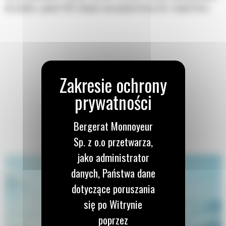
do użytku z ponad 700 różnymi maszynami firmy Cat i innych firm.
Bergerat Monnoyeur
Sp. z o.o przetwarza,
jako administrator
danych, Państwa dane
dotyczące poruszania
się po Witrynie
poprzez