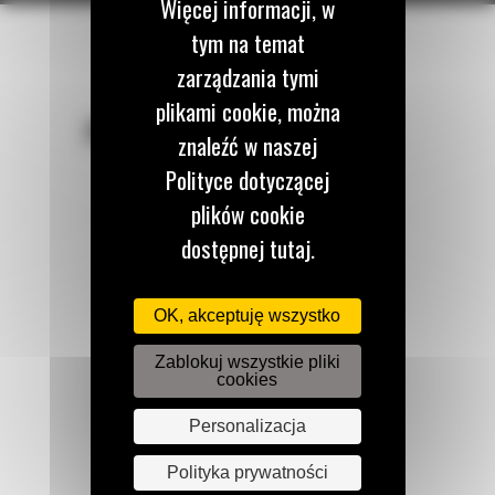
Więcej informacji, w
tym na temat
zarządzania tymi
plikami cookie, można
POZOSTAŃMY W KONTAKCIE
znaleźć w naszej
Polityce dotyczącej
plików cookie
dostępnej tutaj.
Zadzwoń do nas
122 100 122
OK, akceptuję wszystko
Zablokuj wszystkie pliki
cookies
Napisz do nas
WYŚLIJ WIADOMOŚĆ
Personalizacja
Polityka prywatności