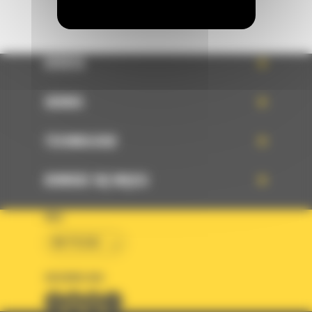
OFERTA
SERWIS
TECHNOLOGIE
DOWIEDZ SIĘ WIĘCEJ
KRAJ
BM POLSKA
OBSERWUJ NAS