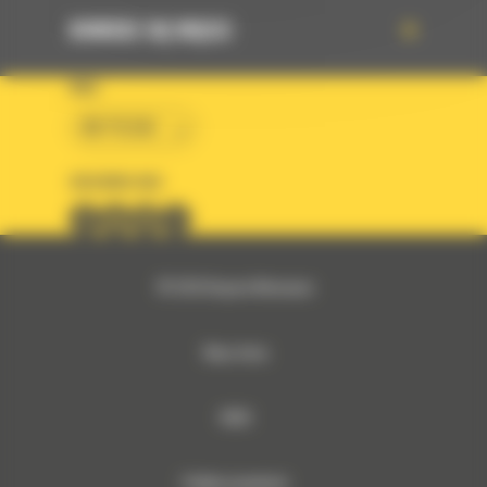
DOWIEDZ SIĘ WIĘCEJ
KRAJ
BM POLSKA
OBSERWUJ NAS
© 2026 Bergerat-Monnoyeur
Mapa strony
RODO
Polityka prywatności