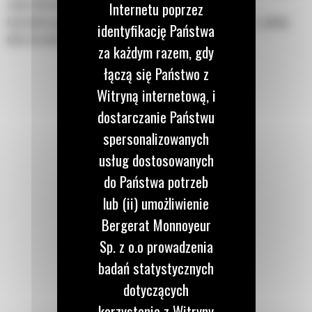
zaleta dla klientów posiadających modele minikoparek
Internetu poprzez
hydraulicznych różnej wielkości, ponieważ mogą korzystać z jednej
identyfikację Państwa
łyżki do wielu maszyn.
za każdym razem, gdy
łączą się Państwo z
Witryną internetową, i
dostarczanie Państwu
spersonalizowanych
usług dostosowanych
do Państwa potrzeb
lub (ii) umożliwienie
Bergerat Monnoyeur
Sp. z o.o prowadzenia
badań statystycznych
dotyczących
korzystania z Witryny