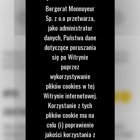
Bergerat Monnoyeur
Sp. z o.o przetwarza,
jako administrator
danych, Państwa dane
dotyczące poruszania
Szybkozłącza CW stają się uniwersalnym nośnikiem osprzętu, aby wydłużyć czas
się po Witrynie
pracy koparki. Uwolnienie jednego osprzętu roboczego i założenie drugiego jest
poprzez
kwestią sekund. Dostępne w wersji hydraulicznej i ręcznej (z czopem).
wykorzystywanie
plików cookies w tej
OPIS
Witrynie internetowej.
Korzystanie z tych
ZASTOSOWANIE
plików cookie ma na
celu (i) poprawienie
Złącze osprzętu typu CW pasuje do szerokiego zakresu łyżek do
jakości korzystania z
minikoparek hydraulicznych o różnych rozmiarach sworznia. To duża