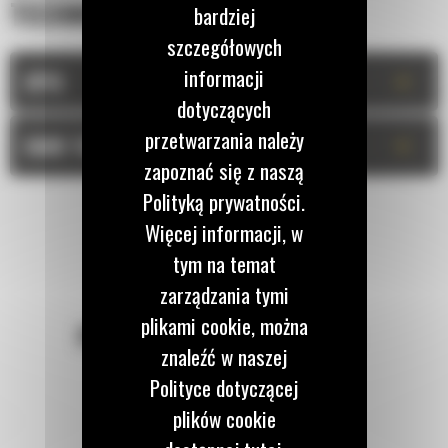
TECHNICZNA
bardziej
szczegółowych
informacji
+
OPIS
dotyczących
przetwarzania należy
+
DANE TECHNICZNE
zapoznać się z naszą
Polityką prywatności.
Więcej informacji, w
tym na temat
zarządzania tymi
plikami cookie, można
POZOSTAŃMY W KONTAKCIE
znaleźć w naszej
Polityce dotyczącej
plików cookie