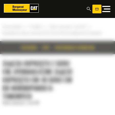
Panel zarządzania plikami cookies
»
»
»
Strona główna
Produkty
Złącza osprzętu z serii CW
Hydrauliczne złącze osprzętu CW-10 serii CW do minikoparek 8-tonowych
SZCZEGÓŁY
OPIS
SPECYFIKACJA TECHNICZNA
ZŁĄCZA OSPRZĘTU Z SERII
CW, HYDRAULICZNE ZŁĄCZE
OSPRZĘTU CW-10 SERII CW
DO MINIKOPAREK 8-
TONOWYCH
Złącza osprzętu z serii CW