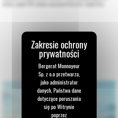
użytku z ponad 700 różnymi maszynami firmy Cat i innych firm.
Bergerat Monnoyeur
Sp. z o.o przetwarza,
jako administrator
danych, Państwa dane
dotyczące poruszania
się po Witrynie
poprzez