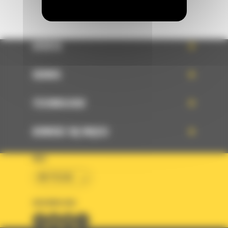
OFERTA
SERWIS
TECHNOLOGIE
DOWIEDZ SIĘ WIĘCEJ
KRAJ
BM POLSKA
OBSERWUJ NAS