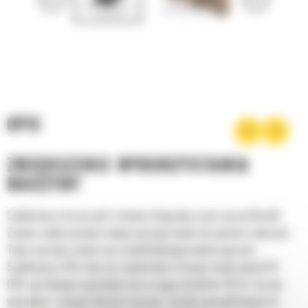
OPIS
ZWIĘKSZENIE WYKORZYSTANIA
MASZYNY
Szybkozłącze do narzędzi stanowi integralną część naszej filozofii:
Zwiększ wykorzystanie swojej maszyny dzięki narzędziom roboczym.
Twoja maszyna zmieni się w wielofunkcyjny nośnik osprzętu.
Szybkozłącza CW stały się standardem w branży dzięki ponad 50
000 sprzedanym egzemplarzom w ciągu ostatnich 40 lat. Są one
wymienne z różnymi klasami maszyn i zostały zaprojektowane do