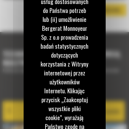
usług dostosowanych
do Państwa potrzeb
POBIERZ BROSZURĘ
lub (ii) umożliwienie
Bergerat Monnoyeur
Sp. z o.o prowadzenia
badań statystycznych
TECHNOLOGIE, KTÓRE UZUPEŁNIĄ TWOJĄ
dotyczących
MASZYNĘ
korzystania z Witryny
Krótki opis wyposażenia lub technologii potrzebnych do uzupełnienia maszyny
internetowej przez
użytkowników
Internetu. Klikając
EQUIPMENT MANAGEMENT
przycisk „Zaakceptuj
wszystkie pliki
Cat PL161 Attachment Locator
cookie”, wyrażają
Państwo zgodę na