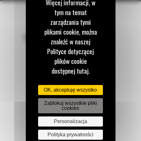
Więcej informacji, w
tym na temat
zarządzania tymi
plikami cookie, można
POZOSTAŃMY W KONTAKCIE
znaleźć w naszej
Polityce dotyczącej
plików cookie
dostępnej tutaj.
Zadzwoń do nas
122 100 122
OK, akceptuję wszystko
Zablokuj wszystkie pliki
cookies
Napisz do nas
WYŚLIJ WIADOMOŚĆ
Personalizacja
Polityka prywatności