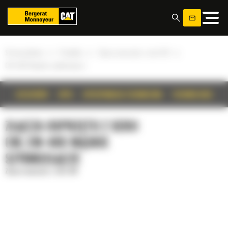
Panel zarządzania plikami cookies
»
»
»
Strona główna
Produkty
Złącza osprzętu z serii CW
CW-40S Wąskie szybkozłącze
SZCZEGÓŁY
OPIS
SPECYFIKACJA TECHNICZNA
TECHNOLOGIE
ZŁĄCZA OSPRZĘTU Z SERII
CW, CW-40S WĄSKIE
SZYBKOZŁĄCZE
Złącza osprzętu z serii CW