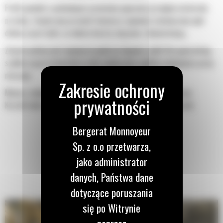
Profil powłoki o podwójnym promieniu poprawia przepływ materiału
na łyżkę. Zwiększony prześwit lemiesza zapewnia zmniejszony opór
dolnej części łyżki, co obniża koszty związane z konserwacją.
Zużycie paliwa jest najwyższe podczas kopania. Łyżki Cat gwarantują
szybkie cięcie materiału w celu zwiększenia ogólnej wydajności pracy
maszyny.
Możesz załadować większą ilość materiału w krótszym czasie.
Kształt łyżki i segmenty boczne pozwalają utrzymać większość
materiału w łyżce podczas każdego załadunku.
Bergerat Monnoyeur
Sp. z o.o przetwarza,
jako administrator
danych, Państwa dane
dotyczące poruszania
się po Witrynie