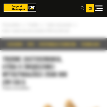
Panel zarządzania plikami cookies
»
»
»
Strona główna
Produkty
Trudne zastosowania
Łyżka o zwiększonej wytrzymałości 2500 mm (98 cali)
SZCZEGÓŁY
OPIS
SPECYFIKACJA TECHNICZNA
TECHNOLOGIE
TRUDNE ZASTOSOWANIA,
ŁYŻKA O ZWIĘKSZONEJ
WYTRZYMAŁOŚCI 2500 MM
(98 CALI)
Trudne zastosowania