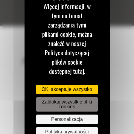
Więcej informacji, w
tym na temat
zarządzania tymi
plikami cookie, można
znaleźć w naszej
Polityce dotyczącej
POZOSTAŃMY W KONTAKCIE
plików cookie
dostępnej tutaj.
OK, akceptuję wszystko
Zadzwoń do nas
Zablokuj wszystkie pliki
122 100 122
cookies
Personalizacja
Napisz do nas
Polityka prywatności