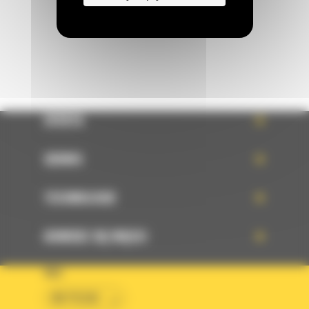
WYŚLIJ WIADOMOŚĆ
OFERTA
SERWIS
TECHNOLOGIE
DOWIEDZ SIĘ WIĘCEJ
KRAJ
BM POLSKA