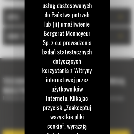
usług dostosowanych
do Państwa potrzeb
+
OPIS
lub (ii) umożliwienie
Bergerat Monnoyeur
+
DANE TECHNICZNE
Sp. z o.o prowadzenia
badań statystycznych
dotyczących
korzystania z Witryny
internetowej przez
TECHNOLOGIE, KTÓRE UZUPEŁNIĄ TWOJĄ
użytkowników
MASZYNĘ
Internetu. Klikając
Krótki opis wyposażenia lub technologii potrzebnych do uzupełnienia maszyny
przycisk „Zaakceptuj
wszystkie pliki
EQUIPMENT MANAGEMENT
cookie”, wyrażają