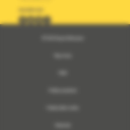
OBSERWUJ NAS
© 2026 Bergerat-Monnoyeur
Mapa strony
RODO
Polityka prywatności
Polityka plików cookies
Dokumenty