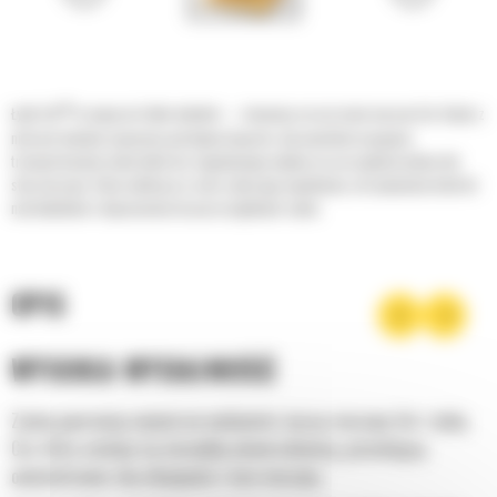
®
Łyżki Cat
to więcej niż tylko dodatek — stanowią rozszerzenie maszyn Cat. Każda z
nich jest idealnie wyważona pod kątem koparek, aby umożliwić nasypowe
transportowanie materiałów bez negatywnego wpływu na oszczędność paliwa lub
stan maszyny. Stworzyliśmy je w celu szybszego napełniania, utrzymywania kontroli
nad ładunkiem i dopasowania do poszczególnych zadań.
OPIS
WYSOKA WYDAJNOŚĆ
Zyskaj gwarancję najwyższej wydajności, łącząc maszynę Cat z łyżką
Cat, która cechuje się niezwykłą uniwersalnością, pozwalającą
optymalizować siłę odspajania i moc maszyny.