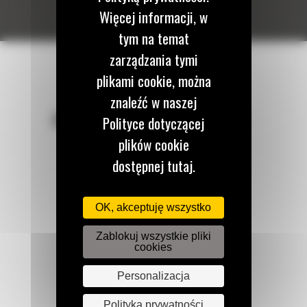
Więcej informacji, w
tym na temat
zarządzania tymi
plikami cookie, można
znaleźć w naszej
POZOSTAŃMY W KONTAKCIE
Polityce dotyczącej
plików cookie
dostępnej tutaj.
OK, akceptuję wszystko
Zadzwoń do nas
122 100 122
Zablokuj wszystkie pliki
cookies
Personalizacja
Napisz do nas
WYŚLIJ WIADOMOŚĆ
Polityka prywatności