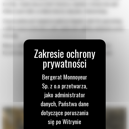
na łyżkę. Zwiększony prześwit lemiesza zapewnia zmniejszony opór
dolnej części łyżki, co obniża koszty związane z konserwacją.
Zużycie paliwa jest najwyższe podczas kopania. Łyżki Cat gwarantują
szybkie cięcie materiału w celu zwiększenia ogólnej wydajności pracy
maszyny.
Możesz załadować większą ilość materiału w krótszym czasie.
Kształt łyżki i segmenty boczne pozwalają utrzymać większość
materiału w łyżce podczas każdego załadunku.
Bergerat Monnoyeur
Sp. z o.o przetwarza,
jako administrator
danych, Państwa dane
dotyczące poruszania
się po Witrynie