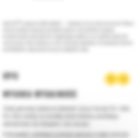
®
Łyżki Cat
to więcej niż tylko dodatek — stanowią rozszerzenie maszyn Cat. Każda z
nich jest idealnie wyważona pod kątem koparek, aby umożliwić nasypowe
transportowanie materiałów bez negatywnego wpływu na oszczędność paliwa lub
stan maszyny. Stworzyliśmy je w celu szybszego napełniania, utrzymywania kontroli
nad ładunkiem i dopasowania do poszczególnych zadań.
OPIS
WYSOKA WYDAJNOŚĆ
Zyskaj gwarancję najwyższej wydajności, łącząc maszynę Cat z łyżką
Cat, która cechuje się niezwykłą uniwersalnością, pozwalającą
optymalizować siłę odspajania i moc maszyny.
Profil powłoki o podwójnym promieniu poprawia przepływ materiału