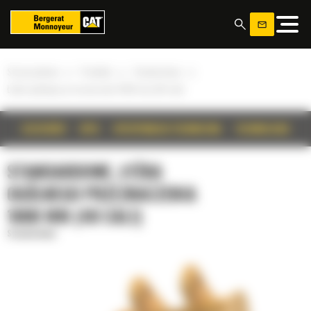
Panel zarządzania plikami cookies
»
»
»
Strona główna
Produkty
Standardowe
Łyżka ogólnego przeznaczenia 1000 mm (40 cali)
SZCZEGÓŁY
OPIS
SPECYFIKACJA TECHNICZNA
TECHNOLOGIE
STANDARDOWE, ŁYŻKA
OGÓLNEGO PRZEZNACZENIA
1000 MM (40 CALI)
Standardowe