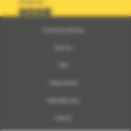
OBSERWUJ NAS
© 2026 Bergerat-Monnoyeur
Mapa strony
RODO
Polityka prywatności
Polityka plików cookies
Dokumenty