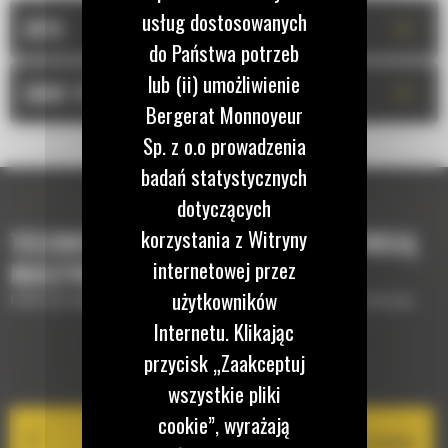
usług dostosowanych
+
OPIS
do Państwa potrzeb
lub (ii) umożliwienie
+
DANE TECHNICZNE
Bergerat Monnoyeur
Sp. z o.o prowadzenia
badań statystycznych
dotyczących
korzystania z Witryny
TECHNOLOGIE, KTÓRE UZUPEŁNIĄ TWOJĄ
internetowej przez
MASZYNĘ
użytkowników
Krótki opis wyposażenia lub technologii potrzebnych do uzupełnienia maszyny
Internetu. Klikając
przycisk „Zaakceptuj
EQUIPMENT MANAGEMENT
wszystkie pliki
cookie”, wyrażają
Cat PL161 Attachment Locator