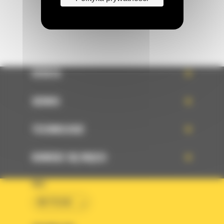
OFERTA
SERWIS
TECHNOLOGIE
DOWIEDZ SIĘ WIĘCEJ
KRAJ
BM POLSKA