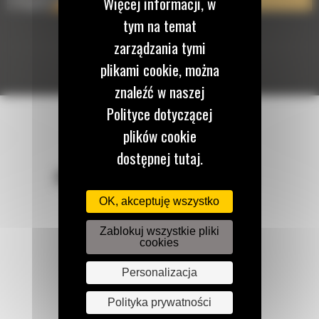
Więcej informacji, w
tym na temat
zarządzania tymi
plikami cookie, można
znaleźć w naszej
Polityce dotyczącej
plików cookie
dostępnej tutaj.
POZOSTAŃMY W KONTAKCIE
OK, akceptuję wszystko
Zablokuj wszystkie pliki
cookies
Personalizacja
Zadzwoń do nas
122 100 122
Polityka prywatności