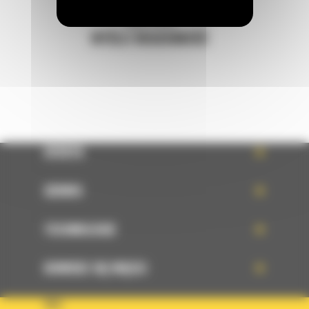
Napisz do nas
WYŚLIJ WIADOMOŚĆ
OFERTA
SERWIS
TECHNOLOGIE
DOWIEDZ SIĘ WIĘCEJ
KRAJ