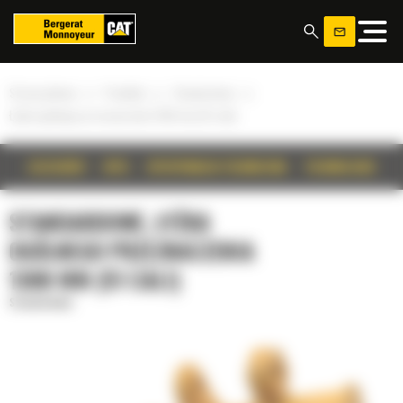
Panel zarządzania plikami cookies
»
»
»
Strona główna
Produkty
Standardowe
Łyżka ogólnego przeznaczenia 1300 mm (51 cali)
SZCZEGÓŁY
OPIS
SPECYFIKACJA TECHNICZNA
TECHNOLOGIE
STANDARDOWE, ŁYŻKA
OGÓLNEGO PRZEZNACZENIA
1300 MM (51 CALI)
Standardowe