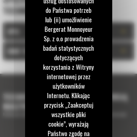
usług dostosowanych
TECHNICZNA
do Państwa potrzeb
lub (ii) umożliwienie
Bergerat Monnoyeur
+
OPIS
Sp. z o.o prowadzenia
badań statystycznych
+
DANE TECHNICZNE
dotyczących
korzystania z Witryny
internetowej przez
użytkowników
Internetu. Klikając
TECHNOLOGIE, KTÓRE UZUPEŁNIĄ TWOJĄ
przycisk „Zaakceptuj
MASZYNĘ
wszystkie pliki
Krótki opis wyposażenia lub technologii potrzebnych do uzupełnienia maszyny
cookie”, wyrażają
Państwo zgodę na