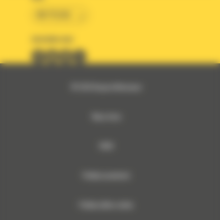
BM POLSKA
OBSERWUJ NAS
© 2026 Bergerat-Monnoyeur
Mapa strony
RODO
Polityka prywatności
Polityka plików cookies