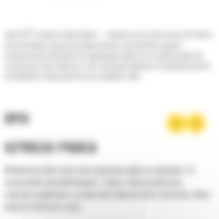
®
Łyżki Cat
to więcej niż tylko dodatek — stanowią rozszerzenie maszyn Cat. Każda z
nich jest idealnie wyważona pod kątem koparek, aby umożliwić nasypowe
transportowanie materiałów bez negatywnego wpływu na oszczędność paliwa lub
stan maszyny. Stworzyliśmy je w celu szybszego napełniania, utrzymywania kontroli
nad ładunkiem i dopasowania do poszczególnych zadań.
OPIS
SZYBSZA PRACA
Niewłaściwa łyżka może mieć negatywny wpływ na wydajność. Za
sprawą łyżek zaprojektowanych z myślą o lepszej penetracji,
szybszym napełnianiu i przenoszeniu większej ilości materiału zrobisz
więcej w krótszym czasie.