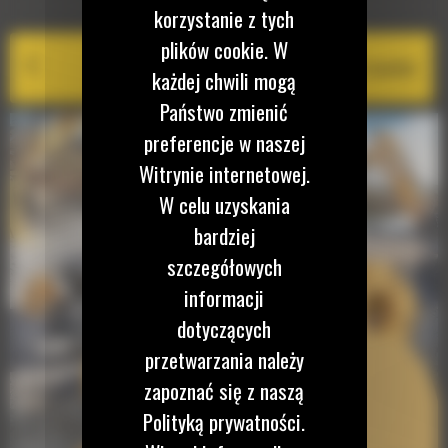
EQUIPMENT MANAGEMENT
korzystanie z tych
plików cookie. W
Cat PL161 Attachment Locator
każdej chwili mogą
Państwo zmienić
preferencje w naszej
Witrynie internetowej.
W celu uzyskania
bardziej
szczegółowych
informacji
dotyczących
przetwarzania należy
zapoznać się z naszą
Polityką prywatności.