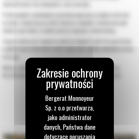
optymalizować siłę odspajania i moc maszyny.
Profil powłoki o podwójnym promieniu poprawia przepływ materiału
na łyżkę. Zwiększony prześwit lemiesza zapewnia zmniejszony opór
dolnej części łyżki, co obniża koszty związane z konserwacją.
Zużycie paliwa jest najwyższe podczas kopania. Łyżki Cat gwarantują
szybkie cięcie materiału w celu zwiększenia ogólnej wydajności pracy
maszyny.
Możesz załadować większą ilość materiału w krótszym czasie.
Kształt łyżki i segmenty boczne pozwalają utrzymać większość
materiału w łyżce podczas każdego załadunku.
Bergerat Monnoyeur
Sp. z o.o przetwarza,
jako administrator
danych, Państwa dane
dotyczące poruszania