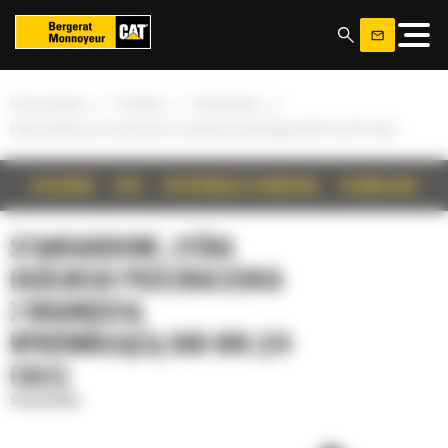
Panel zarządzania plikami cookies
»
»
»
Strona główna
Produkty
Standardowe
Łyżka ogólnego przeznaczenia z krawędzią wyrównującą 600 mm (24 cale)
SZCZEGÓŁY
OPIS
SPECYFIKACJA TECHNICZNA
TECHNOLOGIE
STANDARDOWE, ŁYŻKA
OGÓLNEGO PRZEZNACZENIA
Z KRAWĘDZIĄ
WYRÓWNUJĄCĄ 600 MM (24
CALE)
Standardowe