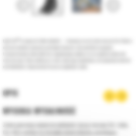
®
Łyżki Cat
to więcej niż tylko dodatek — stanowią rozszerzenie maszyn Cat. Każda z
nich jest idealnie wyważona pod kątem koparek, aby umożliwić nasypowe
transportowanie materiałów bez negatywnego wpływu na oszczędność paliwa lub
stan maszyny. Stworzyliśmy je w celu szybszego napełniania, utrzymywania kontroli
nad ładunkiem i dopasowania do poszczególnych zadań.
OPIS
WYSOKA WYDAJNOŚĆ
Zyskaj gwarancję najwyższej wydajności, łącząc maszynę Cat z łyżką
Cat, która cechuje się niezwykłą uniwersalnością, pozwalającą