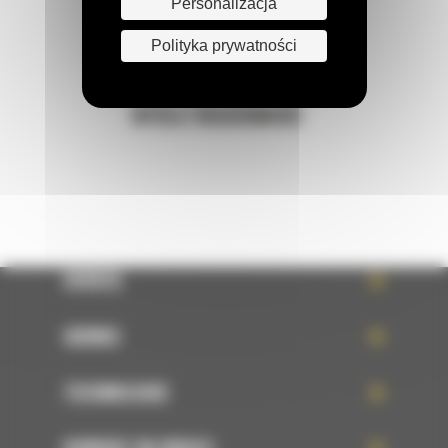
Personalizacja
122 100 122
Polityka prywatności
Napisz do nas
WYŚLIJ WIADOMOŚĆ
OFERTA
SERWIS
TECHNOLOGIE
DOWIEDZ SIĘ WIĘCEJ