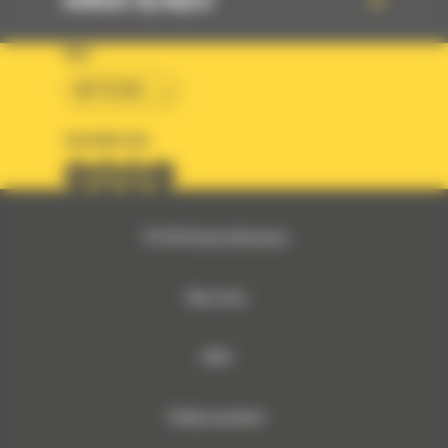
KRAJ
BM POLSKA
OBSERWUJ NAS
© 2026 Bergerat-Monnoyeur
Mapa strony
RODO
Polityka prywatności