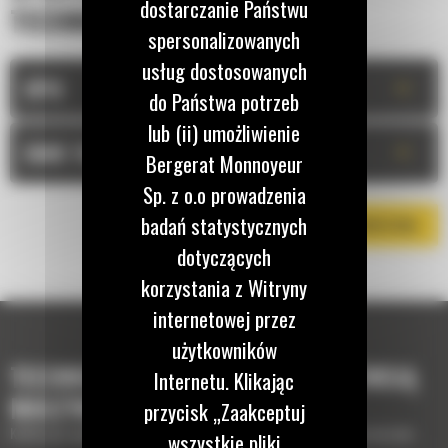
dostarczanie Państwu
TECHNICZNA
spersonalizowanych
usług dostosowanych
+
OPIS
do Państwa potrzeb
lub (ii) umożliwienie
+
DANE TECHNICZNE
Bergerat Monnoyeur
Sp. z o.o prowadzenia
badań statystycznych
POBIERZ BROSZURĘ
dotyczących
korzystania z Witryny
internetowej przez
użytkowników
TECHNOLOGIE, KTÓRE UZUPEŁNIĄ TWOJĄ
Internetu. Klikając
MASZYNĘ
przycisk „Zaakceptuj
Krótki opis wyposażenia lub technologii potrzebnych do uzupełnienia maszyny
wszystkie pliki