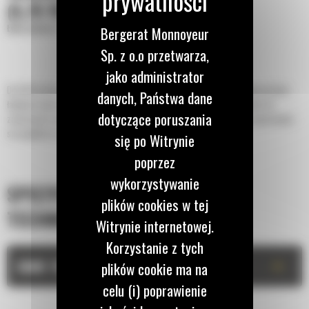
(5,75 YD³)
Łyżki płaskie o zwiększonej wydajności
Bergerat Monnoyeur
Sp. z o.o przetwarza,
jako administrator
Do 50% krótszy czas kopania oraz możliwość zachowania do 15% większej ilości
danych, Państwa dane
ładunku dzięki łyżce z serii Performance z dnem płaskim. Najlepszy wybór do
dotyczące poruszania
zastosowań związanych z układaniem stosów i załadunkiem pojazdów ciężarowych,
szczególnie w przypadku pracy na miękkim podłożu.
się po Witrynie
poprzez
wykorzystywanie
SPECYFIKACJA
plików cookies w tej
TECHNICZNA
Witrynie internetowej.
Korzystanie z tych
+
DANE TECHNICZNE
plików cookie ma na
celu (i) poprawienie