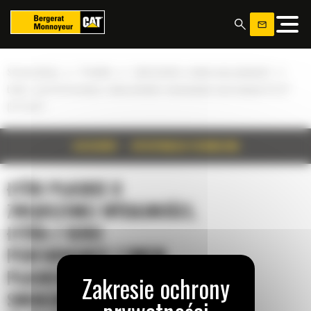
Panel zarządzania plikami cookies
»
»
»
Strona główna
Produkty
Łyżki płaskie o zwiększonej wydajności
Łyżka z serii Performance z dnem płaskim i mocowaniem sworzniowym 4,4 m³
(5,75 yd³)
SZCZEGÓŁY
SPECYFIKACJA TECHNICZNA
ŁYŻKI PŁASKIE O
ZWIĘKSZONEJ WYDAJNOŚCI,
ŁYŻKA Z SERII
PERFORMANCE Z DNEM
PŁASKIM I MOCOWANIEM
SWORZNIOWYM 4,4 M³