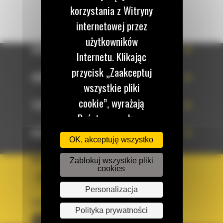
korzystania z Witryny
internetowej przez
użytkowników
OFERTA
Internetu. Klikając
przycisk „Zaakceptuj
SERWIS
wszystkie pliki
cookie”, wyrażają
TECHNOLOGIE
Państwo zgodę na
korzystanie z tych
DOWIEDZ SIĘ WIĘCEJ
OK, akceptuję wszystko
plików cookie. W
KRAJ
Zablokuj wszystkie pliki
każdej chwili mogą
cookies
BM POLSKA
Państwo zmienić
Personalizacja
preferencje w naszej
OBSERWUJ NAS
Witrynie internetowej.
Polityka prywatności