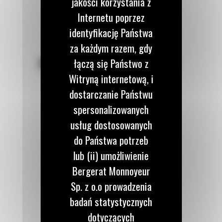
jakości korzystania z
Internetu poprzez
identyfikację Państwa
za każdym razem, gdy
POZOSTAŃMY W KONTAKCIE
łączą się Państwo z
Witryną internetową, i
dostarczanie Państwu
spersonalizowanych
usług dostosowanych
Zadzwoń do nas
do Państwa potrzeb
122 100 122
lub (ii) umożliwienie
Bergerat Monnoyeur
Napisz do nas
Sp. z o.o prowadzenia
WYŚLIJ WIADOMOŚĆ
badań statystycznych
dotyczących