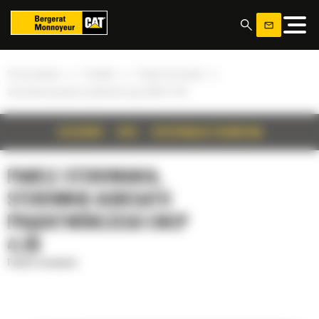
Panel zarządzania plikami cookies
»
»
»
Strona główna
Produkty
Panele sterowania
Sterownik agregatu prądotwórczego EMCP 4.2B
SZCZEGÓŁY
OPIS
SPECYFIKACJA TECHNICZNA
PANELE STEROWANIA,
STEROWNIK AGREGATU
PRĄDOTWÓRCZEGO EMCP
4.2B
Panele sterowania