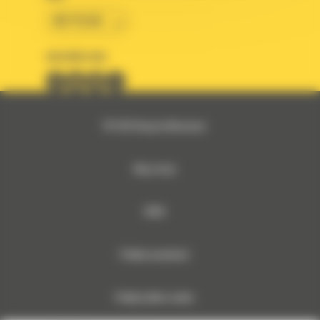
BM POLSKA
OBSERWUJ NAS
© 2026 Bergerat-Monnoyeur
Mapa strony
RODO
Polityka prywatności
Polityka plików cookies