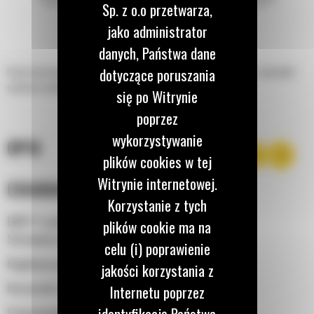
Sp. z o.o przetwarza,
jako administrator
danych, Państwa dane
®
dotyczące poruszania
Panel sterowania EMCP 4 Cat
zawiera wszystkie elementy sterujące i wskaźniki
systemu w jednym łatwo dostępnym interfejsie.
się po Witrynie
poprzez
wykorzystywanie
OPIS
plików cookies w tej
Witrynie internetowej.
CHARAKTERYSTYKA
Korzystanie z tych
EMCP 4 zawiera następujące elementy sterujące:
plików cookie ma na
Sterowanie Auto/Start/Stop
celu (i) poprawienie
Regulacja prędkości obrotowej i napięcia
jakości korzystania z
Rozrusznik silnika
Internetu poprzez
identyfikację Państwa
Programowalny regulator czasowy cyklu