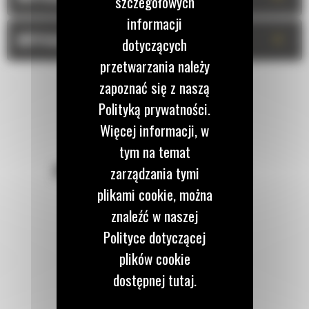
szczegółowych
informacji
+
WYPOSAŻENIE OPCJONALNE
dotyczących
przetwarzania należy
zapoznać się z naszą
Polityką prywatności.
Więcej informacji, w
tym na temat
POZOSTAŃMY W KONTAKCIE
zarządzania tymi
plikami cookie, można
znaleźć w naszej
Polityce dotyczącej
plików cookie
Zadzwoń do nas
dostępnej tutaj.
122 100 122