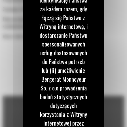
za każdym razem, gdy
Zasilanie 24V DC
łączą się Państwo z
Płyta przednia uszczelniona przed wpływem warunków
Witryną internetową, i
środowiskowych
dostarczanie Państwu
Alarm tekstowy/opisy zdarzeń
spersonalizowanych
usług dostosowanych
do Państwa potrzeb
lub (ii) umożliwienie
Bergerat Monnoyeur
Sp. z o.o prowadzenia
badań statystycznych
dotyczących
korzystania z Witryny
internetowej przez