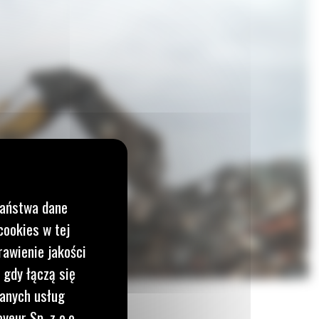
Państwa dane
cookies w tej
rawienie jakości
 gdy łączą się
wanych usług
yeur Sp. z o.o