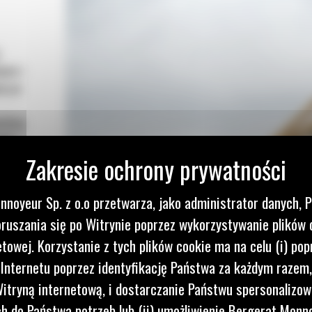
jnie i
ej po
rdziej
yny.
TY
nnoyeur Sp. z o.o przetwarza, jako administrator danych, 
ruszania się po Witrynie poprzez wykorzystywanie plików 
etowej. Korzystanie z tych plików cookie ma na celu (i) pop
 Internetu poprzez identyfikację Państwa za każdym razem,
itryną internetową, i dostarczanie Państwu spersonalizo
 do Państwa potrzeb lub (ii) umożliwienie Bergerat Monno