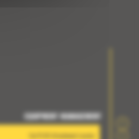
EQUIPMENT MANAGEMENT
Cat PL161 Attachment Locator