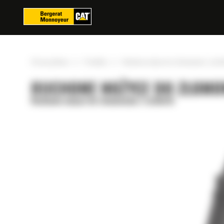
Panel zarządzania plikami cookies
»
»
Strona główna
Produkty
Ruchome nożyce do złomowania i rozbió
RUCHOME NOŻYCE DO ZŁOMOW
Ruchome nożyce do złomowania i rozbiórki