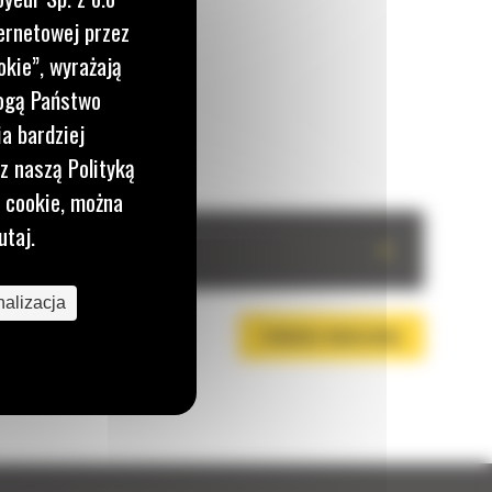
ernetowej przez
okie”, wyrażają
mogą Państwo
a bardziej
z naszą Polityką
i cookie, można
utaj.
+
alizacja
POBIERZ BROSZURĘ