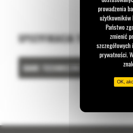
prowadzenia ba
użytkowników I
Państwo zgo
SPECYFIKACJA TECHNICZNA
zmienić p
szczegółowych i
prywatności. W
znal
DANE TECHNICZNE
OK, ak