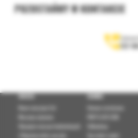
POZOSTAŃMY W KONTAKCIE
Zadzwoń
122 10
OFERTA
SERWIS
Nowe maszyny Cat
Umowa serwisowa
Maszyny używane
PARTS.CAT.COM
Wynajem maszyn budowlanych
Odbudowy
| Wypożyczalnia sprzętu
Sprzedaż części