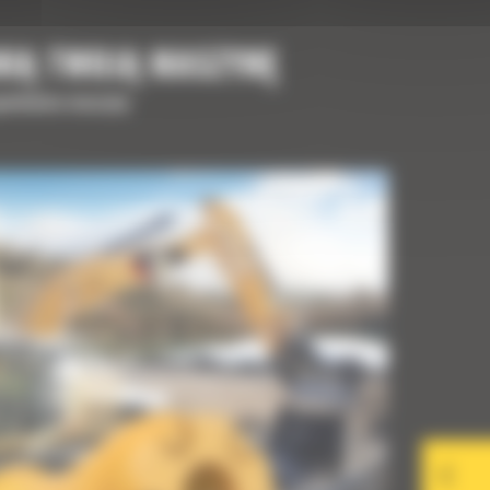
NIĄ TWOJĄ MASZYNĘ
upełnienia maszyny