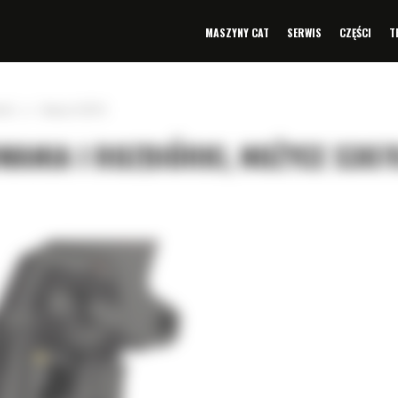
MASZYNY CAT
SERWIS
CZĘŚCI
T
»
rki
Nożyce S3070
ANIA I ROZBIÓRKI, NOŻYCE S307