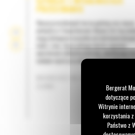
SZYBSZE I WYDAJNIEJSZE
PRZECINANIE
Więcej przerobionych ton na godzinę oraz więcej
pieniędzy w Twojej kieszeni. Nożyce Cat tną wyda
mogą obsługiwać wszystko od stali konstrukcyjn
kable i złom. Opcja pełnego obrotu zapewnia
operatorowi całkowitą kontrolę, umożliwiając ba
wydajne cięcie przy mniejszej ilości ruchów masz
MOCNIEJSZE OD JAKIEJKOLWIEK STER
ZŁOMU
Bergerat Mo
dotyczące po
Witrynie intern
korzystania z
Państwo z W
dostosowanych