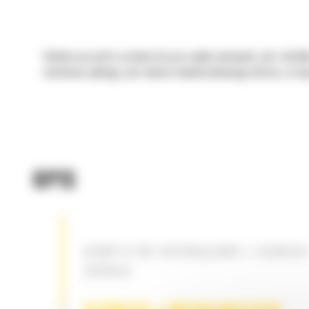
Solidne narzędzie zarówno do prac wyburzeniowych, jak i obrób
możliwość pełnego, jak również dwukierunkowego obrotu, co daje
OPIS
KOMPLETNE ROZWIĄZANIE Z JEDNEGO
ŹRÓDŁA