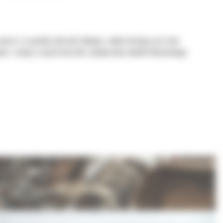
wsze i w sposób, jaki potrzebujesz, wykorzystując przy tym
ym z myślą o cięciu kosztów i polepszeniu wyniku finansowego.