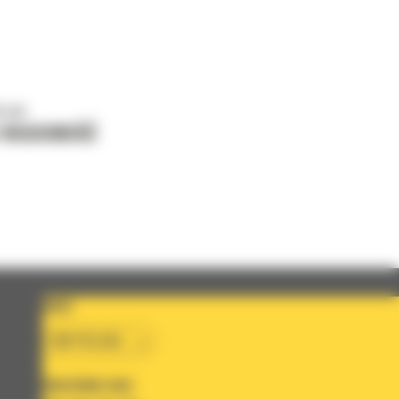
o nas
J WIADOMOŚĆ
KRAJ
BM POLSKA
OBSERWUJ NAS