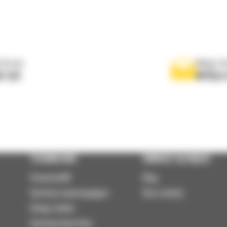
 do nas
Napisz d
0 122
WYŚLI
TECHNOLOGIE
DOWIEDZ SIĘ WIĘCEJ
VisionLink®
Blog
Systemy wspomagające
Baza wiedzy
Usługi zdalne
Systemy kontrolne