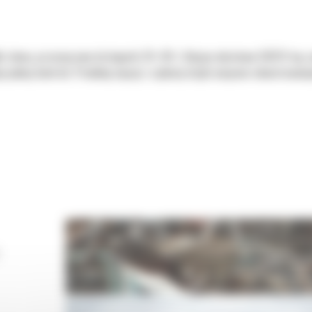
ki złomu, przeznaczone do koparki 29–90 t. Nożyce obrotowe S3070 tną za
 pełnię kontroli. Produkuj więcej i szybciej dzięki nożycom skonstruowan