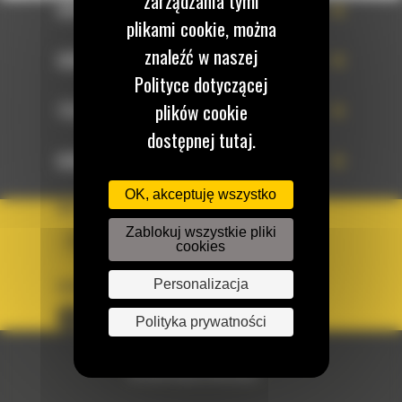
zarządzania tymi
OFERTA
plikami cookie, można
znaleźć w naszej
SERWIS
Polityce dotyczącej
plików cookie
TECHNOLOGIE
dostępnej tutaj.
DOWIEDZ SIĘ WIĘCEJ
OK, akceptuję wszystko
KRAJ
Zablokuj wszystkie pliki
BM POLSKA
cookies
Personalizacja
OBSERWUJ NAS
Polityka prywatności
© 2026 Bergerat-Monnoyeur