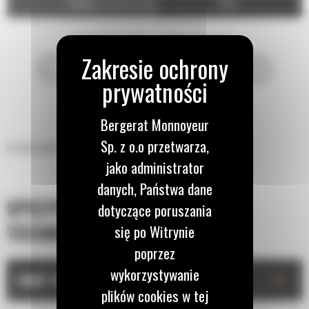
Video
Zdjęcia
Bergerat Monnoyeur
Sp. z o.o przetwarza,
Szczęka wyburzeniowa MP324
jako administrator
danych, Państwa dane
SPECYFIKACJA
dotyczące poruszania
TECHNICZNA
się po Witrynie
poprzez
wykorzystywanie
+
DANE TECHNICZNE
plików cookies w tej