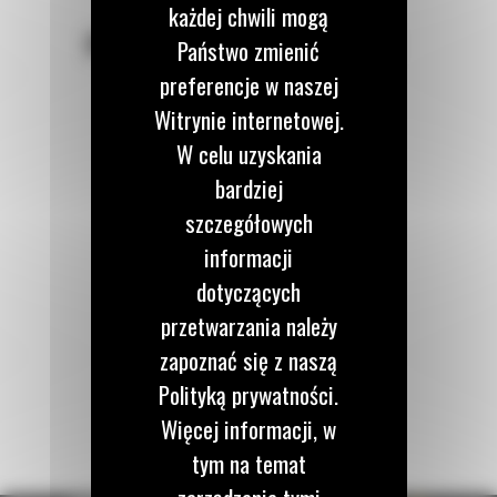
każdej chwili mogą
POZOSTAŃMY W KONTAKCIE
Państwo zmienić
preferencje w naszej
Witrynie internetowej.
W celu uzyskania
bardziej
Zadzwoń do nas
122 100 122
szczegółowych
informacji
dotyczących
Napisz do nas
przetwarzania należy
WYŚLIJ WIADOMOŚĆ
zapoznać się z naszą
Polityką prywatności.
Więcej informacji, w
tym na temat