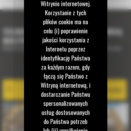
Witrynie internetowej.
Korzystanie z tych
plików cookie ma na
celu (i) poprawienie
TECHNOLOGIE, KTÓRE UZUPEŁNIĄ TWOJĄ
jakości korzystania z
MASZYNĘ
Internetu poprzez
Krótki opis wyposażenia lub technologii potrzebnych do uzupełnienia maszyny
identyfikację Państwa
za każdym razem, gdy
EQUIPMENT MANAGEMENT
łączą się Państwo z
Witryną internetową, i
Cat PL161 Attachment Locator
dostarczanie Państwu
spersonalizowanych
usług dostosowanych
do Państwa potrzeb
lub (ii) umożliwienie