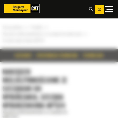
Panel zarządzania plikami cookies
»
»
Strona główna
Produkty
»
Narzędzie wieloczynnościowe ze szczękami do wyburzania
Szczęka wyburzeniowa MP324
SZCZEGÓŁY
SPECYFIKACJA TECHNICZNA
TECHNOLOGIE
NARZĘDZIE
WIELOCZYNNOŚCIOWE ZE
SZCZĘKAMI DO
WYBURZANIA, SZCZĘKA
WYBURZENIOWA MP324
Narzędzie wieloczynnościowe ze szczękami do
wyburzania