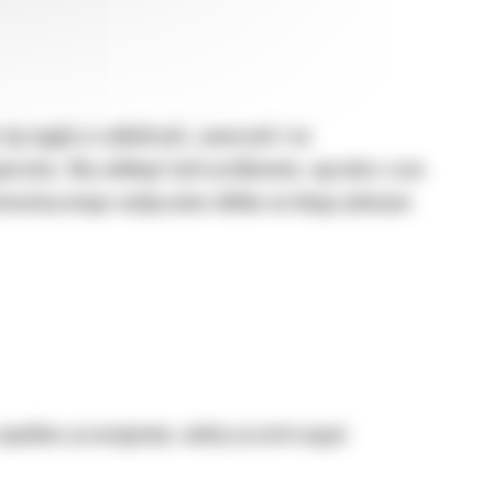
się węgla w cylindrach, zaworach i na
eratur. Aby uniknąć tych problemów, ogranicz czas
tomatycznego wyłączania silnika na biegu jałowym
zapobiec przeciążeniu, należy przestrzegać