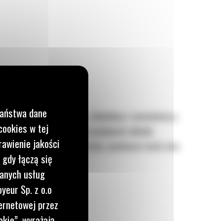
Państwa dane
odzącego, węży, pasków, chłodnicy i wentylatora.
cookies w tej
re mogłyby mieć wpływ na wydajność układu
rawienie jakości
Nigdy nie używaj wody z kranu, ponieważ może ona
 gdy łączą się
wanych usług
yeur Sp. z o.o
ernetowej przez
okie”, wyrażają