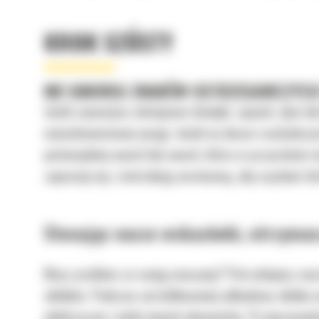
KROK SZÓSTY
NIE IGNORUJ ZNAKÓW OSTRZEGAWCZYCH
Jeżeli zauważysz nietypowe dźwięki, zapach, dym l
natychmiastowej uwagi. Jeżeli na desce rozdzielcze
potencjalnej awarii lub awarii, która w przyszłośc
zapoznaj się z instrukcją serwisową, aby uzyskać i
Stosując nasze wskazówki, utrzymasz
Masz problem ze swoją maszyną? Potrzebujesz wyr
silników. Podczas certyfikowanej odbudowy silnika 
elektryczne i wiele innych elementów. Przeprowadz