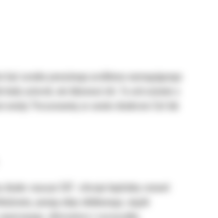
o może być oznaka poważnego problemu wymagającego
 kody usterek, nie lekceważ ich. To ostrzeżenie o
ami emisji. Porozmawiaj ze swoim dealerem Cat lub
 dealer maszyn CAT- oferuje kapitalny remont
odzenia, pompę oleju silnikowego, wiązki
zaworowego, alternatora i rozrusznika.