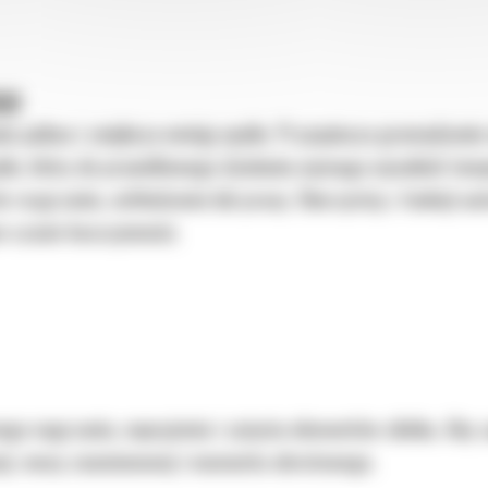
GO
 paliwa i zwiększa emisję spalin. Przyspiesza gromadzenie 
lin, który do prawidłowego działania wymaga wysokich temp
rozgrzania, ochłodzenia lub pracy. Skorzystaj z funkcji au
m czasie bezczynności.
go nagrzania, naprężenia i zużycia elementów silnika. Aby 
acji, mocy znamionowej i momentu obrotowego.