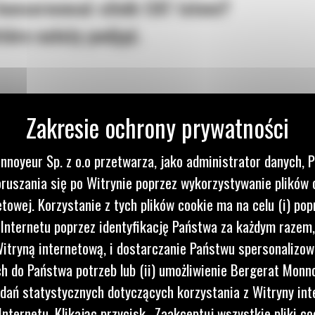
konserwować silnik CAT latem?
tóre należy podjąć.
ENIA
nnoyeur Sp. z o.o przetwarza, jako administrator danych, 
iu silnika. Składa się on z kilku elementów, w tym płynu chł
ruszania się po Witrynie poprzez wykorzystywanie plików 
szelkich oznak wycieków, pęknięć, zużycia lub korozji, któ
etowej. Korzystanie z tych plików cookie ma na celu (i) pop
, zmieszaj z wodą destylowaną, tylko zalecany rodzaj płynu. 
 Internetu poprzez identyfikację Państwa za każdym razem,
itryną internetową, i dostarczanie Państwu spersonalizo
 do Państwa potrzeb lub (ii) umożliwienie Bergerat Monno
dań statystycznych dotyczących korzystania z Witryny int
nternetu. Klikając przycisk „Zaakceptuj wszystkie pliki co