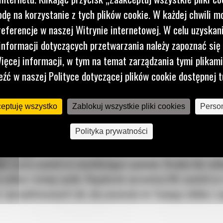
dę na korzystanie z tych plików cookie. W każdej chwili 
referencje w naszej Witrynie internetowej. W celu uzyskani
tów silnika przed tarciem i zużyciem. Pomaga także obniżyć
nformacji dotyczących przetwarzania należy zapoznać się 
ą skuteczność. Wymień olej i filtr zgodnie z harmonogramem 
ięcej informacji, w tym na temat zarządzania tymi plikam
ości zatwierdzonego dla Twojego modelu silnika i warunków 
eźć w naszej Polityce dotyczącej plików cookie dostępnej t
ceptuję wszystko
Zablokuj wszystkie pliki cookies
Person
Polityka prywatności
OLOTOWY
nika czyste powietrze umożliwiające spalanie. Brudne lub za
 paliwa i emisję spalin. Regularnie sprawdzaj filtr powietrza
 zaprojektowanych tak, aby pasowały do Twojego silnika i zap