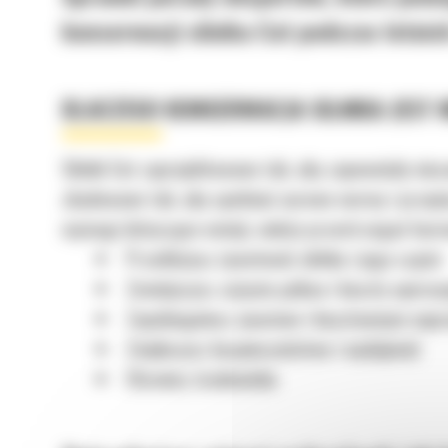
konserwacji silnika Cat podczas letnic
DLACZEGO KONSERWACJA SILNIKA JEST 
Silniki Cat zaprojektowano tak, aby zapewniały nie
zbudowane tak, aby spełniać surowe normy i przepisy
wymogi dotyczące emisji, należy przestrzegać harm
Przedłużysz żywotność silnika i jego części
Zmniejszysz zużycie paliwa i koszty operac
Zapobiegniesz awariom i kosztownym nap
Zwiększysz bezpieczeństwo i wydajność
Chronisz środowisko