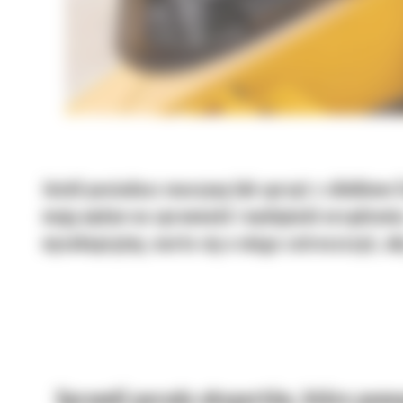
Jeżeli posiadasz maszynę lub sprzęt z silnikiem
mają wpływ na sprawność i wydajność urządzenia
wysokoprężny, warto się o niego zatroszczyć, a
Sprawdź porady ekspertów, które pomo