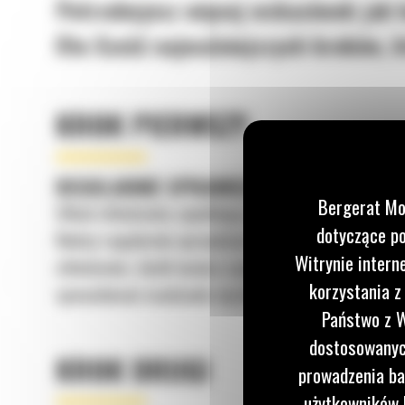
Potrzebujesz więcej wskazówek jak 
Oto Sześć najważniejszych kroków, k
KROK PIERWSZY
REGULARNIE SPRAWDZAJ UKŁAD CHŁODZ
Bergerat Mo
Układ chłodzenia zapobiega przegrzaniu i uszkodzen
dotyczące po
Należy regularnie sprawdzać te elementy i szukać w
Witrynie intern
chłodzenia. Jeżeli musisz uzupełnić płyn chłodzący
korzystania z
spowodować osadzanie się kamienia i korozję.
Państwo z W
dostosowanych
KROK DRUGI
prowadzenia ba
użytkowników I