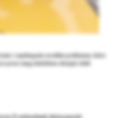
 stanie i zapobieganie wszelkim problemom, które
sza praca mogą dodatkowo obciążyć silnik
arczą Ci wskazówek dotyczących