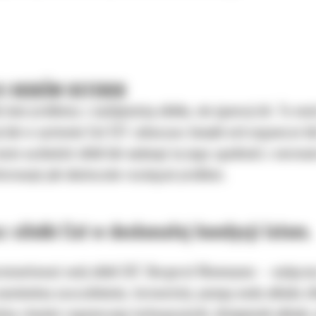
 I KODÓW USTEREK
ub inne problemy z wydajnością silnika, nie ignoruj ich. T
j lub w systemie Cat EST zobaczysz lampki ostrzegawcze lub
i może uszkodzić silnik lub wpłynąć na jego zgodność z norm
nformacje jak skutecznie rozwiązać problem.
 silniki Cat w doskonałej kondycji latem.
emontować swój silnik CAT. Bergerat Monnoyeur – wyłączny
wymienimy uszczelnienia, termostaty, pompę wody układu chł
imy również regenerację turbosprężarki, dźwigienek układu 