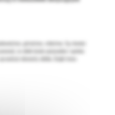
udownictwo, górnictwo, rolnictwo. Są również
wność, że silnik działa optymalnie i spełnia
prawdzać elementy silnika. Dzięki temu: