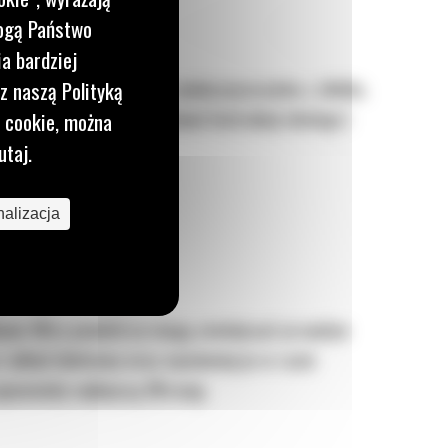
mogą Państwo
a bardziej
 temperaturę i usunąć zanieczyszczenia z silnika.
z naszą Polityką
producenta lub zaleceniami Instrukcji obsługi i
i cookie, można
pracy.
utaj.
alizacja
tkane filtry powietrza mogą zmniejszyć przepływ
 i układ dolotowy oraz wymieniaj je w razie
ewniały najlepszą filtrację.