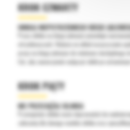
KROK CZWARTY
UNIKAJ NIEPOTRZEBNEGO BIEGU JAŁOWE
Praca silnika na biegu jałowym powoduje marnowanie
wtryskiwaczach. Wpływa na układ oczyszczania spa
pracy na biegu jałowym do minimum niezbędnego do 
Cat, aby samoczynnie wyłączyć silnik po ustawiony
KROK PIĄTY
NIE PRZECIĄŻAJ SILNIKA
Przeciążenie silnika może doprowadzić do nadmierne
zalecanej dla danego modelu silnika oraz specyfik