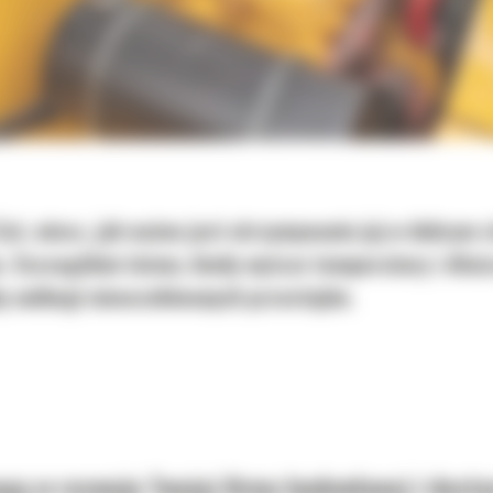
 Cat, wiesz, jak ważne jest utrzymywanie jej w dobrym
. Szczególnie latem, kiedy wyższe temperatury i dłuż
by uniknąć nieoczekiwanych przestojów.
gą w rozwoju Twojej firmy budowlanej i dost