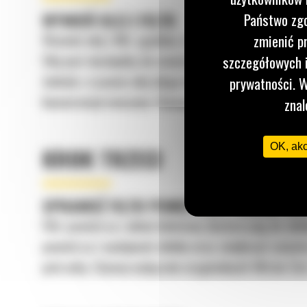
WYMIEŃ OLEJ I FILTR
Państwo zgo
Wymień olej i filtr zgodnie z harmonogramem.
zmienić p
Olej jest niezbędny do smarowania i ochrony elemen
szczegółowych i
Jednak z czasem olej ulega degradacji i traci swoj
prywatności. W
konserwacji maszyny. Używaj wyłącznie oleju i lepk
znal
OK, ak
KROK TRZECI
SPRAWDŹ FILTR POWIETRZA I UKŁAD D
Filtr powietrza i układ dolotowy dostarczają do sil
powietrza i wydajność silnika oraz zwiększyć zużycie
potrzeby. Używaj wyłącznie oryginalnych filtrów Cat