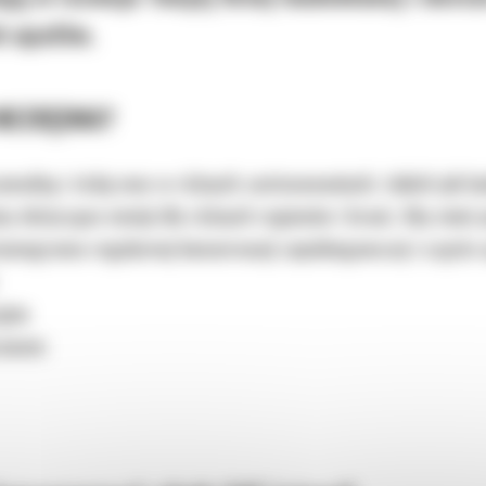
h upałów.
NIEZBĘDNA?
zawodną i stałą moc w różnych zastosowaniach, takich jak b
 dotyczące emisji dla różnych regionów i branż. Aby mieć pe
onogramu regularnej konserwacji zapobiegawczej i często s
yjne
rawom