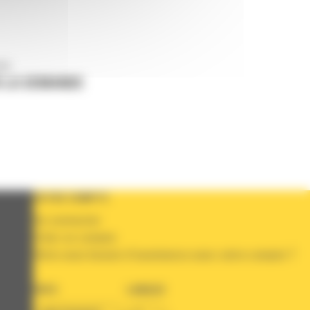
us
 LA DEMANDE
VOTRE COMPTE
Se connecter
Créer un compte
Votre avez besoin d'assistance avec votre compte ?
PAYS
LANGUE