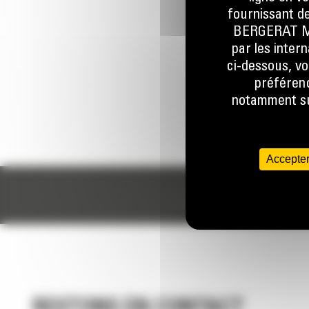
fournissant de
BERGERAT MON
par les inter
ci-dessous, vo
préférenc
notamment sur
Accepter
RESTONS EN CONTACT