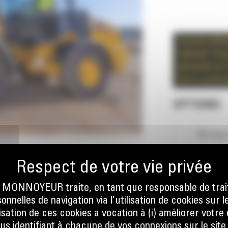
Les prix affic
indicatif. Ils
demande et ne
de la confir
OPTIONS
Blocage 
Climatis
ONNOYEUR traite, en tant que responsable de trai
nnelles de navigation via l’utilisation de cookies sur l
Clapets 
ilisation de ces cookies a vocation à (i) améliorer votr
ous identifiant à chacune de vos connexions sur le site