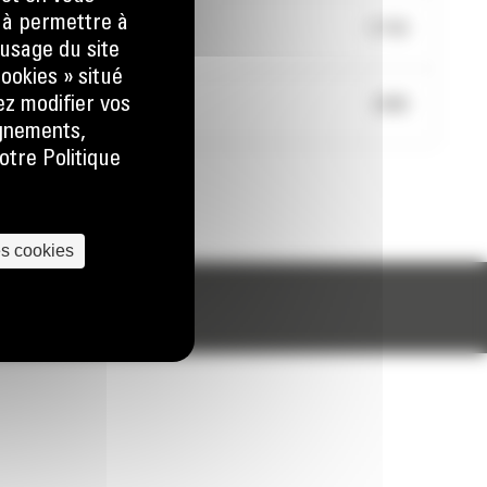
) à permettre à
it 907
1775€
usage du site
ookies » situé
ez modifier vos
abine 4 LED 907
590€
ignements,
otre Politique
TE
es cookies