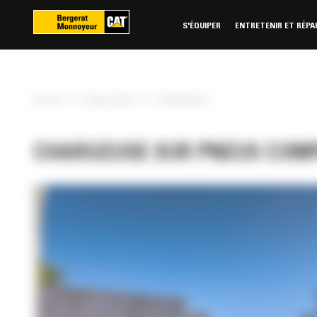
Panneau de gestion des cookies
S'ÉQUIPER
ENTRETENIR ET RÉPA
»
»
Accueil
Page produit
Configurateur
CHARGEUSE SUR PNEUS COMP