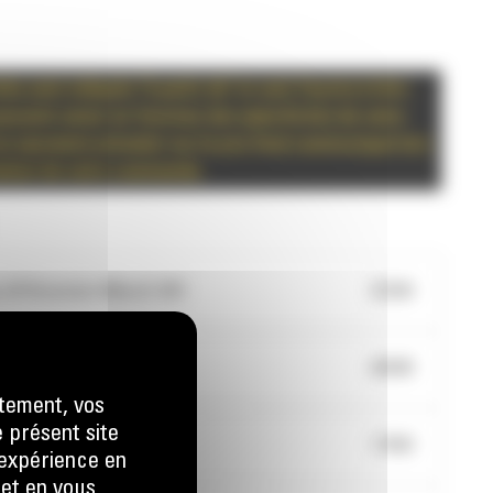
hés sont indiqués "à partir de" et sont fournis à titre
 peuvent varier en fonction des spécificités de votre
 sauraient prévaloir sur le prix final communiqué lors
mation de votre commande.
différentiel 40km/h 907
3225€
ation 907
4050€
tement, vos
e présent site
de sécurité 907
1765€
e expérience en
 et en vous