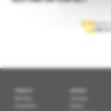
Appelez-
0 801 01
PRODUITS
SERVICES
Machines
Entretenir
Équipements
Réparer