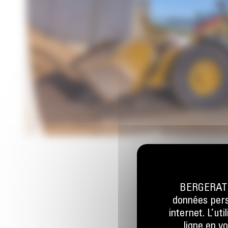
BERGERAT M
données perso
internet. L’ut
ligne en v