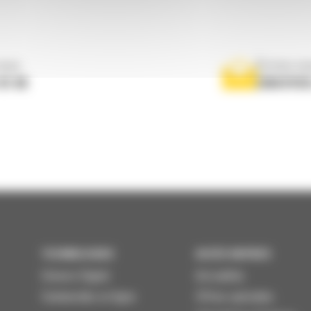
nous
Écrivez-no
 01 04
ENVOYER
TECHNOLOGIES
ACCÈS RAPIDES
Univers Digital
Actualités
Commandez en ligne
Offres spéciales