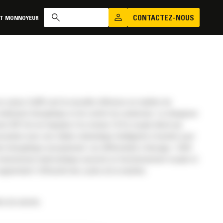
CONTACTEZ-NOUS
AT MONNOYEUR
ur pneus Cat® sont la nouvelle référence en matière de
rendement énergétique et de confort du conducteur. La chargeuse
te 907 Cat est équipée d'un moteur C2.8 à couple élevé qui
ociation avec une chaîne cinématique intelligente à hystats pour
nt énergétique exceptionnel. Les différentiels à blocage « Shift
 transmission hydrostatique assurent un fonctionnement souple et
augmentant l'efficacité des cycles de la machine.
dre de marche