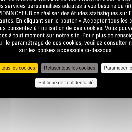
s services personnalisés adaptés à vos besoins ou (ii
Haut déb
NOYEUR de réaliser des études statistiques sur l’
nautes. En cliquant sur le bouton « Accepter tous les c
us consentez à l’utilisation de ces cookies. Vous pouv
Phares c
es à tout moment sur notre site. Pour plus de rense
 le paramétrage de ces cookies, veuillez consulter n
ÉTAPE SUIVAN
sur les cookies accessible ci-dessous.
 tous les cookies
Refuser tous les cookies
Paramétrer l
En stock
Politique de confidentialité
0€