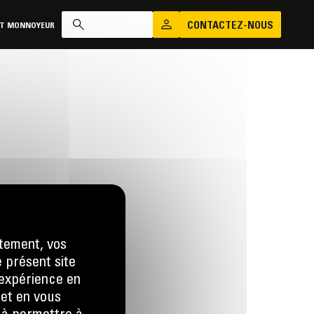
CONTACTEZ-NOUS
AT MONNOYEUR
tement, vos
e présent site
us
e expérience en
 LA DEMANDE
 et en vous