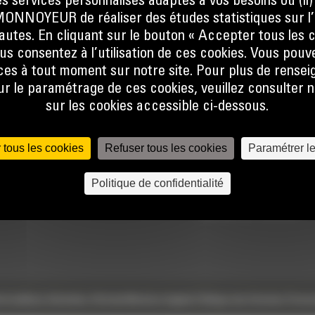
s services personnalisés adaptés à vos besoins ou (ii
NOYEUR de réaliser des études statistiques sur l’
nautes. En cliquant sur le bouton « Accepter tous les c
us consentez à l’utilisation de ces cookies. Vous pouv
es à tout moment sur notre site. Pour plus de rense
 le paramétrage de ces cookies, veuillez consulter n
sur les cookies accessible ci-dessous.
TECHNOLOGIES
ACCÈS RAPIDES
 tous les cookies
Refuser tous les cookies
Paramétrer l
Univers Digital
Actualités
Politique de confidentialité
Commandez en ligne
Offres spéciales
Calculatrice Carbone
e
Conditions Générales d’Achats
Mentions légales
Politique des Données Person