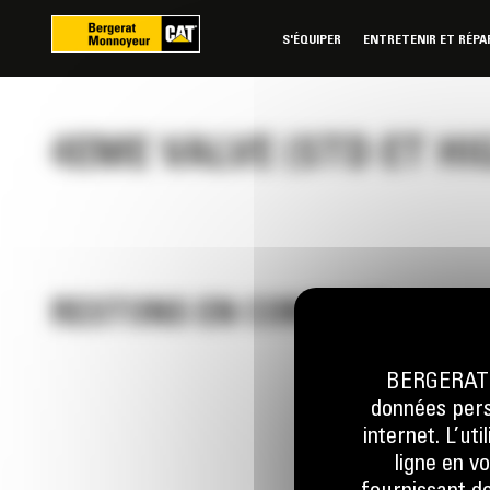
Panneau de gestion des cookies
S'ÉQUIPER
ENTRETENIR ET RÉPA
4EME VALVE (STD ET HI
RESTONS EN CONTACT
BERGERAT M
données perso
Appelez-
internet. L’ut
0 801 01
ligne en v