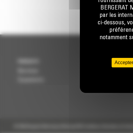
fournissant de
BERGERAT MON
par les inter
ci-dessous, vo
préférenc
notamment sur
PRODUITS
SERVICES
Accepter
Machines
Entretenir
Équipements
Réparer
Reconditionner
© 2024 Bergerat-Monnoyeur
Sitemap
RSE
Conditions Générales de Vent