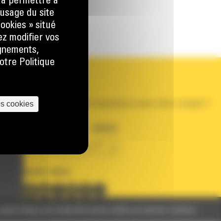
) à permettre à
usage du site
ookies » situé
ez modifier vos
ignements,
otre Politique
VOTRE COMPTE
Se connecter
Créer un compte
es cookies
Votre avez besoin d'assistance avec votre compte ?
PAYS
LANGUE
BM FRANCE
fr
SUIVEZ-NOUS
nelles
Politique des Cookies
Documents relatifs aux données machines