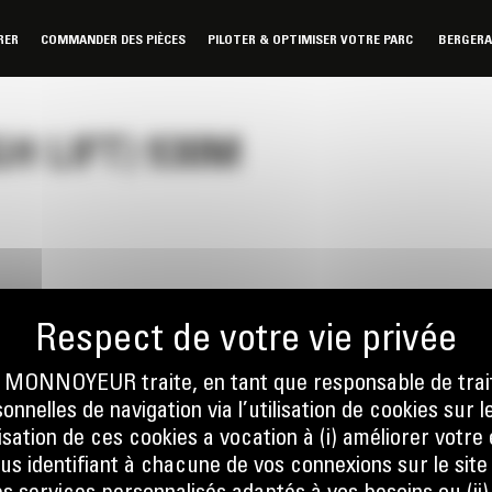
RER
COMMANDER DES PIÈCES
PILOTER & OPTIMISER VOTRE PARC
BERGER
GH LIFT) 930M
ONNOYEUR traite, en tant que responsable de trai
nnelles de navigation via l’utilisation de cookies sur l
nous
Écrivez-no
ilisation de ces cookies a vocation à (i) améliorer votr
 01 04
ENVOYER
ous identifiant à chacune de vos connexions sur le site