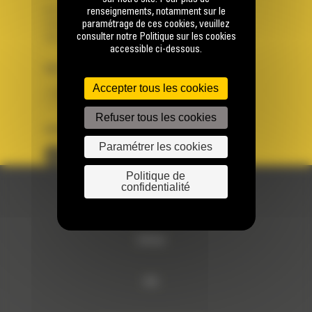
Se connecter
renseignements, notamment sur le
paramétrage de ces cookies, veuillez
Créer un compte
consulter notre Politique sur les cookies
Votre avez besoin d'assistance avec votre compte ?
accessible ci-dessous.
PAYS
LANGUE
Accepter tous les cookies
BM FRANCE
fr
Refuser tous les cookies
SUIVEZ-NOUS
Paramétrer les cookies
Politique de
confidentialité
© 2024 Bergerat-Monnoyeur
Sitemap
RSE