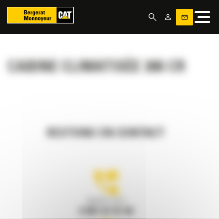
Panneau de gestion des cookies
CABINE CLIMATISÉE 306 CR
RESTONS EN CONTACT
Appelez-nous
0 801 01 01 04