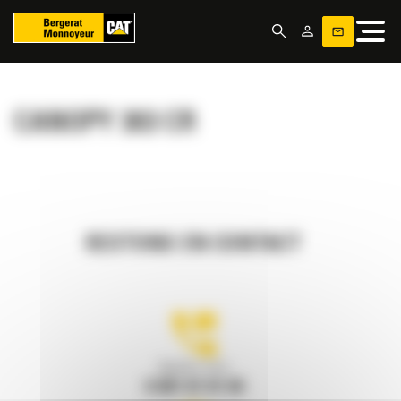
Panneau de gestion des cookies
CANOPY 303 CR
RESTONS EN CONTACT
Appelez-nous
0 801 01 01 04