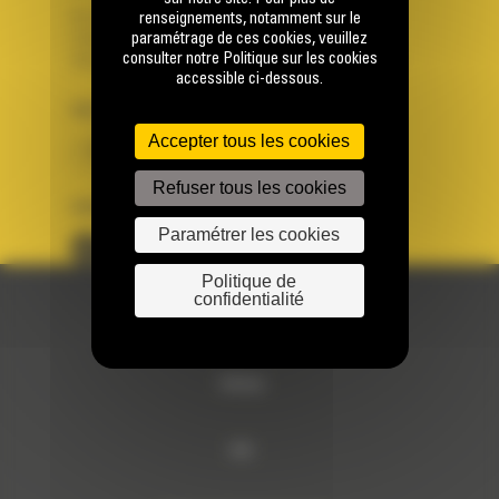
Se connecter
renseignements, notamment sur le
paramétrage de ces cookies, veuillez
Créer un compte
consulter notre Politique sur les cookies
Votre avez besoin d'assistance avec votre compte ?
accessible ci-dessous.
PAYS
LANGUE
Accepter tous les cookies
BM FRANCE
fr
Refuser tous les cookies
SUIVEZ-NOUS
Paramétrer les cookies
Politique de
confidentialité
© 2024 Bergerat-Monnoyeur
Sitemap
RSE