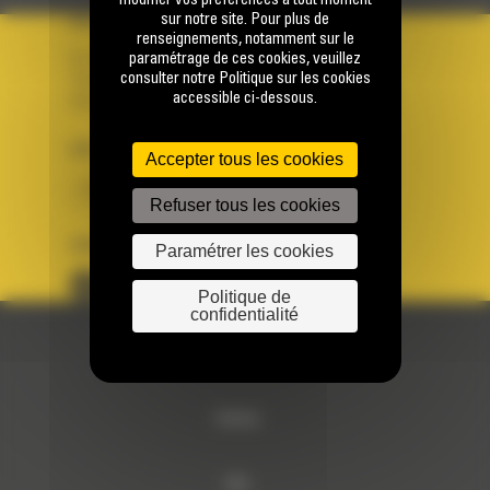
modifier vos préférences à tout moment
sur notre site. Pour plus de
VOTRE COMPTE
renseignements, notamment sur le
paramétrage de ces cookies, veuillez
Se connecter
consulter notre Politique sur les cookies
Créer un compte
accessible ci-dessous.
Votre avez besoin d'assistance avec votre compte ?
PAYS
LANGUE
Accepter tous les cookies
BM FRANCE
fr
Refuser tous les cookies
SUIVEZ-NOUS
Paramétrer les cookies
Politique de
confidentialité
© 2024 Bergerat-Monnoyeur
Sitemap
RSE