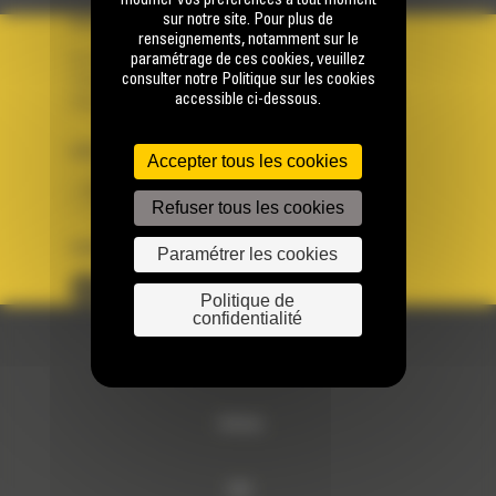
modifier vos préférences à tout moment
sur notre site. Pour plus de
VOTRE COMPTE
renseignements, notamment sur le
paramétrage de ces cookies, veuillez
Se connecter
consulter notre Politique sur les cookies
Créer un compte
accessible ci-dessous.
Votre avez besoin d'assistance avec votre compte ?
PAYS
LANGUE
Accepter tous les cookies
BM FRANCE
fr
Refuser tous les cookies
SUIVEZ-NOUS
Paramétrer les cookies
Politique de
confidentialité
© 2024 Bergerat-Monnoyeur
Sitemap
RSE