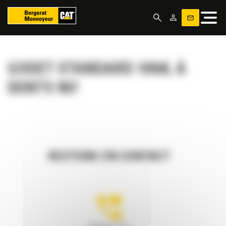
Panneau de gestion des cookies
GODET STANDARD 1050L À
DENTS 907
RESTONS EN CONTACT