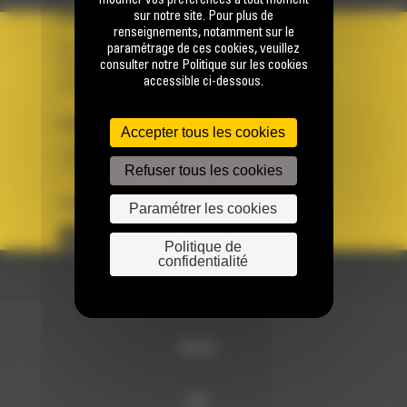
modifier vos préférences à tout moment
sur notre site. Pour plus de
VOTRE COMPTE
renseignements, notamment sur le
paramétrage de ces cookies, veuillez
Se connecter
consulter notre Politique sur les cookies
Créer un compte
accessible ci-dessous.
Votre avez besoin d'assistance avec votre compte ?
PAYS
LANGUE
Accepter tous les cookies
BM FRANCE
fr
Refuser tous les cookies
SUIVEZ-NOUS
Paramétrer les cookies
Politique de
confidentialité
© 2024 Bergerat-Monnoyeur
Sitemap
RSE