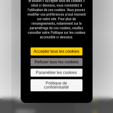
le bouton « Accepter tous les cookies »
situé ci-dessous, vous consentez à
l’utilisation de ces cookies. Vous pouvez
modifier vos préférences à tout moment
sur notre site. Pour plus de
renseignements, notamment sur le
paramétrage de ces cookies, veuillez
Appelez-nous
consulter notre Politique sur les cookies
0 801 01 01 04
accessible ci-dessous.
Accepter tous les cookies
Écrivez-nous
ENVOYER LA DEMANDE
Refuser tous les cookies
Paramétrer les cookies
Politique de
confidentialité
PRODUITS
SERVICES