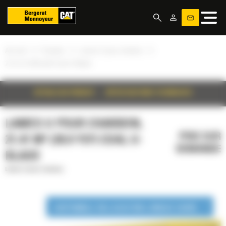
Panneau de gestion des cookies
»
»
»
Accueil
Produits
Lames U pour charbon
21.41 m³ (28.0 yd³) Coal U-Blade
DÉTAILS DU PRODUIT
SPÉCIFICATIONS TECHNIQUES
LAMES U POUR CHARBON,
PRIX SUR
21.41 M³ (28.0 YD³) COAL U-
DEMANDE
BLADE
Lames U pour charbon
DISPONIBLE EN LOCATION LONGUE DURÉE