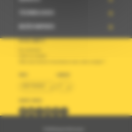
TECHNOLOGIES
ACCÈS RAPIDES
VOTRE COMPTE
Se connecter
Créer un compte
Votre avez besoin d'assistance avec votre compte ?
PAYS
LANGUE
BM FRANCE
fr
SUIVEZ-NOUS
© 2024 Bergerat-Monnoyeur