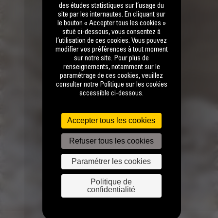
des études statistiques sur l’usage du
site par les internautes. En cliquant sur
le bouton « Accepter tous les cookies »
situé ci-dessous, vous consentez à
l’utilisation de ces cookies. Vous pouvez
modifier vos préférences à tout moment
sur notre site. Pour plus de
renseignements, notamment sur le
paramétrage de ces cookies, veuillez
consulter notre Politique sur les cookies
accessible ci-dessous.
Accepter tous les cookies
Refuser tous les cookies
Paramétrer les cookies
Politique de
confidentialité