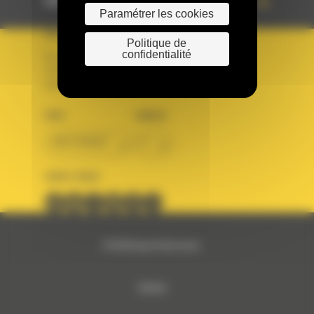
ACCÈS RAPIDES
Paramétrer les cookies
VOTRE COMPTE
Politique de
confidentialité
Se connecter
Créer un compte
Votre avez besoin d'assistance avec votre compte ?
PAYS
LANGUE
BM FRANCE
fr
SUIVEZ-NOUS
© 2024 Bergerat-Monnoyeur
Sitemap