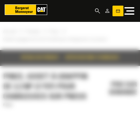
Panneau de gestion des cookies
»
»
»
Accueil
Produits
Pince
Godet à grappin de 2,3 m³ (3 yd³) pour chargeuses sur pneus
DÉTAILS DU PRODUIT
SPÉCIFICATIONS TECHNIQUES
PINCE, GODET À GRAPPIN
PRIX SUR
DE 2,3 M³ (3 YD³) POUR
DEMANDE
CHARGEUSES SUR PNEUS
Pince