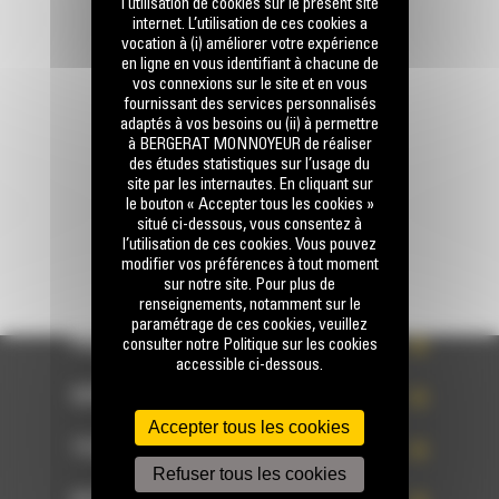
l’utilisation de cookies sur le présent site
internet. L’utilisation de ces cookies a
Appelez-nous
vocation à (i) améliorer votre expérience
0 801 01 01 04
en ligne en vous identifiant à chacune de
vos connexions sur le site et en vous
fournissant des services personnalisés
adaptés à vos besoins ou (ii) à permettre
Écrivez-nous
à BERGERAT MONNOYEUR de réaliser
ENVOYER LA DEMANDE
des études statistiques sur l’usage du
site par les internautes. En cliquant sur
le bouton « Accepter tous les cookies »
situé ci-dessous, vous consentez à
l’utilisation de ces cookies. Vous pouvez
modifier vos préférences à tout moment
sur notre site. Pour plus de
renseignements, notamment sur le
paramétrage de ces cookies, veuillez
PRODUITS
consulter notre Politique sur les cookies
accessible ci-dessous.
SERVICES
Accepter tous les cookies
TECHNOLOGIES
Refuser tous les cookies