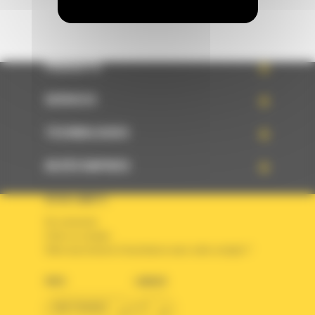
PRODUITS
SERVICES
TECHNOLOGIES
ACCÈS RAPIDES
VOTRE COMPTE
Se connecter
Créer un compte
Votre avez besoin d'assistance avec votre compte ?
PAYS
LANGUE
BM FRANCE
fr