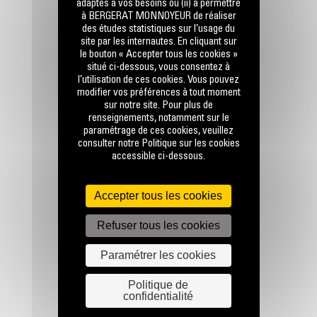
adaptés à vos besoins ou (ii) à permettre
à BERGERAT MONNOYEUR de réaliser
des études statistiques sur l’usage du
site par les internautes. En cliquant sur
le bouton « Accepter tous les cookies »
situé ci-dessous, vous consentez à
l’utilisation de ces cookies. Vous pouvez
RESTONS EN CONTACT
modifier vos préférences à tout moment
sur notre site. Pour plus de
renseignements, notamment sur le
paramétrage de ces cookies, veuillez
consulter notre Politique sur les cookies
accessible ci-dessous.
Appelez-nous
Accepter tous les cookies
0 801 01 01 04
Refuser tous les cookies
Paramétrer les cookies
Écrivez-nous
ENVOYER LA DEMANDE
Politique de
confidentialité