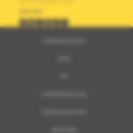
SUIVEZ-NOUS
© 2024 Bergerat-Monnoyeur
Sitemap
RSE
Conditions Générales de Vente
Conditions Générales d’Achats
Mentions légales