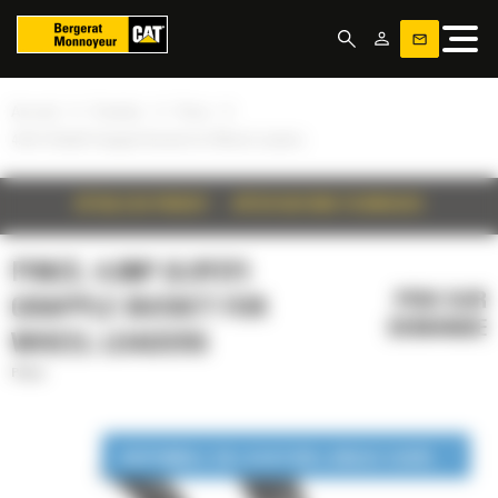
Panneau de gestion des cookies
»
»
»
Accueil
Produits
Pince
4.6m³ (6.0yd³) Grapple Bucket for Wheel Loaders
DÉTAILS DU PRODUIT
SPÉCIFICATIONS TECHNIQUES
PINCE, 4.6M³ (6.0YD³)
PRIX SUR
GRAPPLE BUCKET FOR
DEMANDE
WHEEL LOADERS
Pince
DISPONIBLE EN LOCATION LONGUE DURÉE