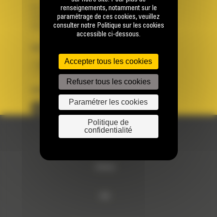
Se connecter
renseignements, notamment sur le
paramétrage de ces cookies, veuillez
Créer un compte
consulter notre Politique sur les cookies
Votre avez besoin d'assistance avec votre compte ?
accessible ci-dessous.
PAYS
LANGUE
Accepter tous les cookies
BM FRANCE
fr
Refuser tous les cookies
SUIVEZ-NOUS
Paramétrer les cookies
Politique de
confidentialité
© 2024 Bergerat-Monnoyeur
Sitemap
RSE