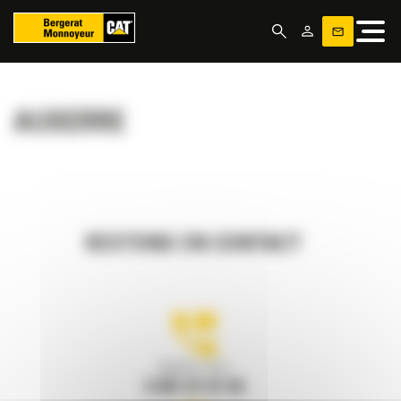
Panneau de gestion des cookies
AUXERRE
RESTONS EN CONTACT
Appelez-nous
0 801 01 01 04