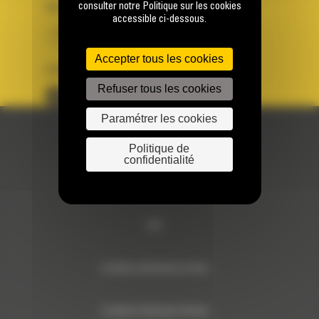
consulter notre Politique sur les cookies
PAYS
LANGUE
accessible ci-dessous.
BM FRANCE
fr
Accepter tous les cookies
SUIVEZ-NOUS
Refuser tous les cookies
Paramétrer les cookies
© 2024 Bergerat-Monnoyeur
Politique de
confidentialité
Sitemap
RSE
Conditions Générales de Vente
Conditions Générales d’Achats