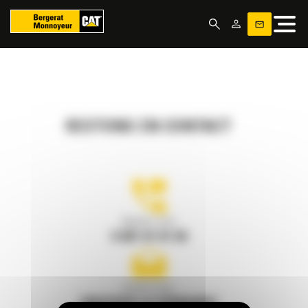
Panneau de gestion des cookies
RESTONS EN CONTACT
Appelez-nous
0 801 01 01 04
Écrivez-nous
ENVOYER LA DEMANDE