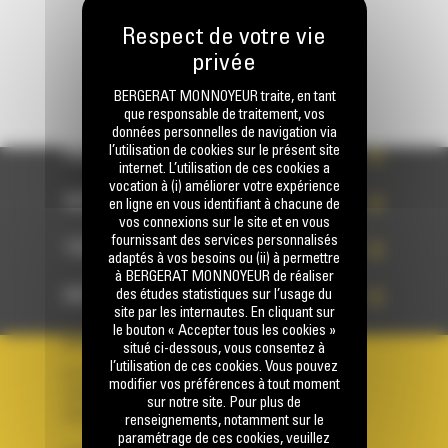
BERGERAT MONNOYEUR traite, en tant
que responsable de traitement, vos
données personnelles de navigation via
l’utilisation de cookies sur le présent site
PRODUITS
internet. L’utilisation de ces cookies a
vocation à (i) améliorer votre expérience
SERVICES
en ligne en vous identifiant à chacune de
vos connexions sur le site et en vous
fournissant des services personnalisés
TECHNOLOGIES
adaptés à vos besoins ou (ii) à permettre
à BERGERAT MONNOYEUR de réaliser
ACCÈS RAPIDES
des études statistiques sur l’usage du
site par les internautes. En cliquant sur
le bouton « Accepter tous les cookies »
VOTRE COMPTE
situé ci-dessous, vous consentez à
l’utilisation de ces cookies. Vous pouvez
Se connecter
modifier vos préférences à tout moment
Créer un compte
sur notre site. Pour plus de
Votre avez besoin d'assistance avec votre compte ?
renseignements, notamment sur le
paramétrage de ces cookies, veuillez