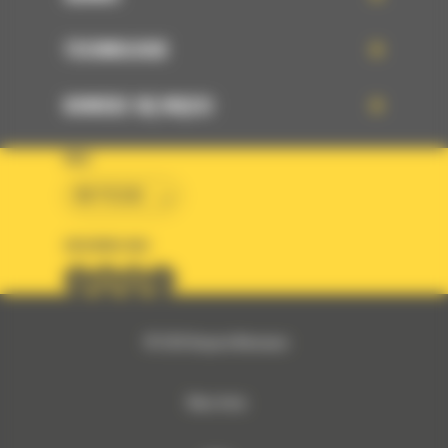
TECHNOLOGIE
DOWIEDZ SIĘ WIĘCEJ
KRAJ
BM POLSKA
OBSERWUJ NAS
© 2026 Bergerat-Monnoyeur
Mapa strony