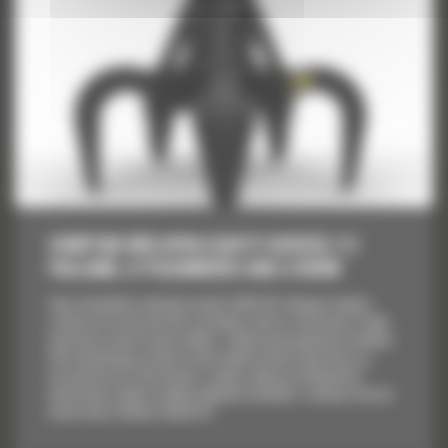
CHWYTAK WIELOPALCZASTY GSV525 Z 5
PALCAMI, O POJEMNOŚCI 600 LITRÓW
Gama chwytaków wielopalczastych Cat® GSV obejmuje modele i
rozmiary przeznaczone dla szerokiego zakresu zastosowań. Dzięki
krótszym czasom trwania cyklów i zwiększonej pojemności chwytaki
GSV umożliwiają przemieszczenie większej ilości materiału przy
niższym koszcie. Opracowana z myślą o większej efektywności
konstrukcja zwiększa ogólną wydajność chwytaka i zmniejsza koszty
konserwacji. Dodanie modelu GC...