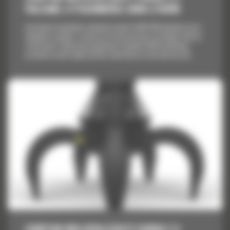
PALCAMI, O POJEMNOŚCI 2000 LITRÓW
Asortyment chwytaków wielopalczastych Cat® GSM obejmuje nasze
największe modele i rozmiary przeznaczone dla szerokiego zakresu
zastosowań. Dzięki dużej pojemności chwytaki GSM umożliwiają
przemieszczenie większej ilości materiału przy niższym koszcie.
CHWYTAK WIELOPALCZASTY GSM50 Z 5