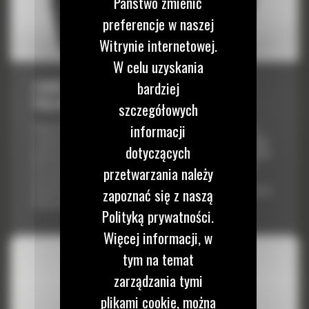
Państwo zmienić
preferencje w naszej
Witrynie internetowej.
W celu uzyskania
CHWYTAK WIELOPALCZASTY GSV525 Z 5
bardziej
PALCAMI, O POJEMNOŚCI 950 LITRÓW
szczegółowych
informacji
Gama chwytaków wielopalczastych Cat® GSV obejmuje modele i
rozmiary przeznaczone dla szerokiego zakresu zastosowań. Dzięki
dotyczących
krótszym czasom trwania cyklów i zwiększonej pojemności chwytaki
GSV umożliwiają przemieszczenie większej ilości materiału przy
przetwarzania należy
niższym koszcie. Opracowana z myślą o większej efektywności
konstrukcja zwiększa ogólną wydajność chwytaka i zmniejsza koszty
zapoznać się z naszą
konserwacji. Dodanie modelu GC...
Polityką prywatności.
Więcej informacji, w
tym na temat
zarządzania tymi
plikami cookie, można