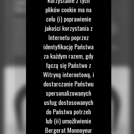
Korzystanie z tych
CHWYTAK WIELOPALCZASTY GSH555 Z 5
plików cookie ma na
PALCAMI, O POJEMNOŚCI 1500 LITRÓW
celu (i) poprawienie
Gama chwytaków wielopalczastych Cat® GSH obejmuje modele i
rozmiary przeznaczone dla szerokiego zakresu zastosowań. Dzięki
jakości korzystania z
krótszym czasom trwania cyklów i zwiększonej pojemności chwytaki
Internetu poprzez
GSH umożliwiają przemieszczenie większej ilości materiału przy
niższym koszcie. Opracowana z myślą o większej efektywności
identyfikację Państwa
konstrukcja zwiększa ogólną wydajność chwytaka i zmniejsza koszty
konserwacji.
za każdym razem, gdy
łączą się Państwo z
Witryną internetową, i
dostarczanie Państwu
spersonalizowanych
usług dostosowanych
do Państwa potrzeb
lub (ii) umożliwienie
Bergerat Monnoyeur