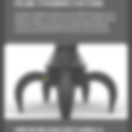
PALCAMI, O POJEMNOŚCI 3750 LITRÓW
Asortyment chwytaków wielopalczastych Cat® GSM obejmuje nasze
największe modele i rozmiary przeznaczone dla szerokiego zakresu
zastosowań. Dzięki dużej pojemności chwytaki GSM umożliwiają
przemieszczenie większej ilości materiału przy niższym koszcie.
CHWYTAK WIELOPALCZASTY GSM50 Z 5