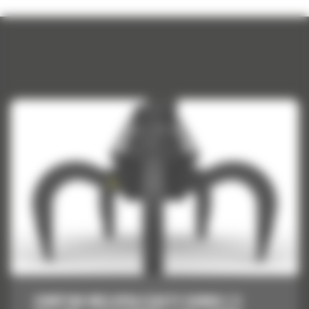
CHWYTAK WIELOPALCZASTY GSM60 Z 5