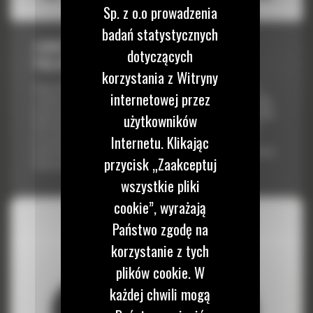
Sp. z o.o prowadzenia
badań statystycznych
CHWYTAK WIELOPALCZASTY GSH555 Z 5
dotyczących
PALCAMI, O POJEMNOŚCI 1000 LITRÓW
korzystania z Witryny
Gama chwytaków wielopalczastych Cat® GSH obejmuje modele i
internetowej przez
rozmiary przeznaczone dla szerokiego zakresu zastosowań. Dzięki
krótszym czasom trwania cyklów i zwiększonej pojemności chwytaki
użytkowników
GSH umożliwiają przemieszczenie większej ilości materiału przy
niższym koszcie. Opracowana z myślą o większej efektywności
Internetu. Klikając
konstrukcja zwiększa ogólną wydajność chwytaka i zmniejsza koszty
przycisk „Zaakceptuj
konserwacji.
wszystkie pliki
cookie”, wyrażają
Państwo zgodę na
korzystanie z tych
plików cookie. W
każdej chwili mogą