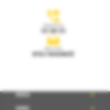
Zadzwoń do nas
122 100 122
Napisz do nas
WYŚLIJ WIADOMOŚĆ
OFERTA
SERWIS