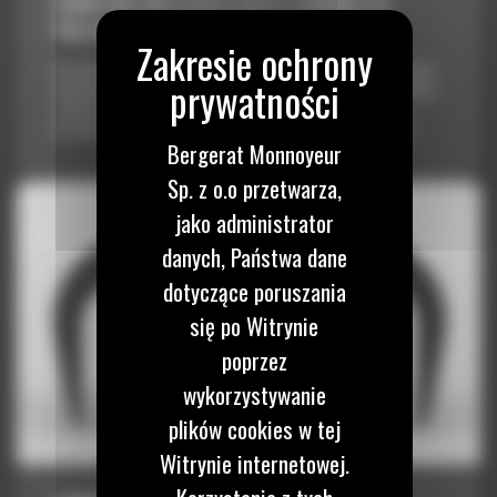
CHWYTAK WIELOPALCZASTY GSM50 Z 5
PALCAMI, O POJEMNOŚCI 1250 LITRÓW
Asortyment chwytaków wielopalczastych Cat® GSM obejmuje nasze
największe modele i rozmiary przeznaczone dla szerokiego zakresu
zastosowań. Dzięki dużej pojemności chwytaki GSM umożliwiają
przemieszczenie większej ilości materiału przy niższym koszcie.
Bergerat Monnoyeur
Sp. z o.o przetwarza,
jako administrator
danych, Państwa dane
dotyczące poruszania
się po Witrynie
poprzez
wykorzystywanie
plików cookies w tej
Witrynie internetowej.